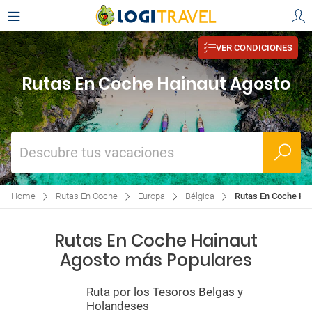
VER CONDICIONES
Rutas En Coche Hainaut Agosto
Descubre tus vacaciones
Home
Rutas En Coche
Europa
Bélgica
Rutas En Coche Ha
Rutas En Coche Hainaut
Agosto más Populares
Ruta por los Tesoros Belgas y
Holandeses