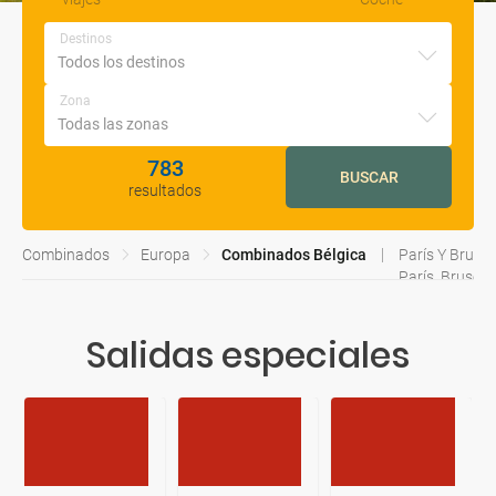
Destinos
Zona
783
BUSCAR
resultados
Combinados
Europa
Combinados Bélgica
París Y Brusel
París, Brusel
Bruselas Y Á
Bruselas Y Par
Salidas especiales