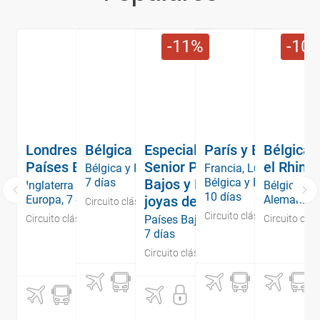
11
10
Londres, Bélgica y
Bélgica y Holanda
Especial +60
París y Benelux
Bélgica,
Países Bajos
Senior Países
el Rhin
Bélgica y Países Bajos,
Francia, Luxemburgo,
7 días
Bajos y Bélgica,
Bélgica y Países Bajos,
Inglaterra y Noroeste de
Bélgica, Pa
10 días
Europa, 7 días
joyas de Europa
Alemania, 
Circuito clásico
Circuito clásico
Circuito clásico
Países Bajos y Bélgica,
Circuito clás
7 días
Circuito clásico
1
.
410
2
.
242
€
1
.
495
1
.
259
1
.
995
2
.
018
€
€
€