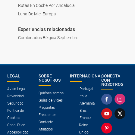
Rutas En Coche Por Andalucía
Luna De Miel Europa
Experiencias relacionadas
Combinados Bélgica Septiembre
LEGAL
SOBRE
INTERNACIONAL
CONECTA
NOSOTROS
CON
NOSOTROS
Aviso Legal
Portugal
Quiénes somos
Privacidad
Italia
Guías de Viajes
Seguridad
Alemania
Preguntas
Política de
Brasil
Frecuentes
Cookies
Francia
Contacto
Canal Ético
Reino
Afiliados
Accesibilidad
Unido