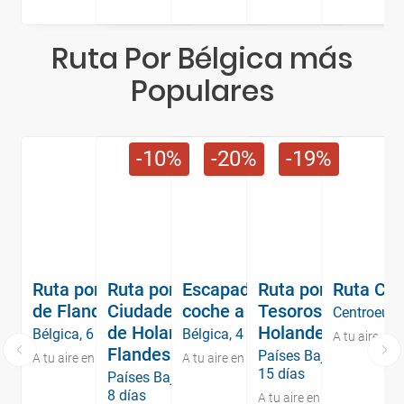
Ruta Por Bélgica más
Populares
10
20
19
Ruta por la Región
Ruta por las
Escapada en
Ruta por los
Ruta Ca
de Flandes
Ciudades Icónicas
coche a Flandes
Tesoros Belgas y
Centroeuro
de Holanda y
Holandeses
Bélgica, 6 días
Bélgica, 4 días
A tu aire en 
Flandes
Países Bajos y Bélgica,
A tu aire en coche
A tu aire en coche
15 días
Países Bajos y Bélgica,
8 días
A tu aire en coche