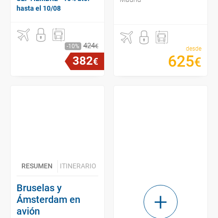
hasta el 10/08
424
€
10
desde
625
382
€
€
RESUMEN
ITINERARIO
Bruselas y
Ámsterdam en
avión