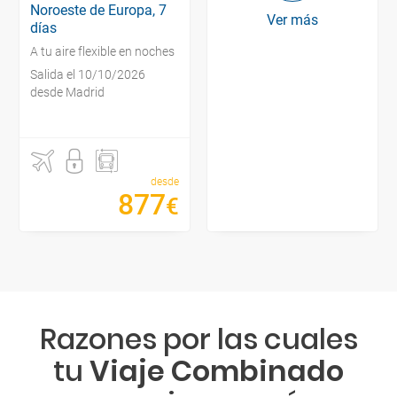
Noroeste de Europa, 7
Ver más
días
A tu aire flexible en noches
Salida el 10/10/2026
desde Madrid
desde
877
€
Razones por las cuales
tu
Viaje Combinado