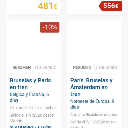
481
556
€
€
10
RESUMEN
ITINERARIO
RESUMEN
ITINERARIO
Bruselas y París
París, Bruselas y
en tren
Ámsterdam en
tren
Bélgica y Francia, 6
días
Noroeste de Europa, 9
días
A tu aire flexible en noches
A tu aire flexible en noches
Salida el 1/9/2026 desde
Madrid
Salida el 7/11/2026 desde
SEPTIEMBRE - 10% dto.
Madrid