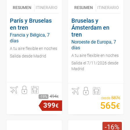
RESUMEN
ITINERARIO
RESUMEN
ITINERARIO
París y Bruselas
Bruselas y
en tren
Ámsterdam en
tren
Francia y Bélgica, 7
días
Noroeste de Europa, 7
días
A tu aire flexible en noches
A tu aire flexible en noches
Salida desde Madrid
Salida el 7/11/2026 desde
Madrid
494
€
19
587
€
desde
565
399
€
€
16