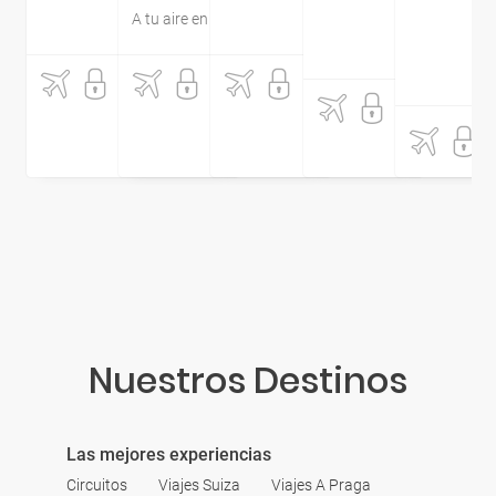
A tu aire en coche
525
748
494
€
€
€
10
20
19
1
.
195
473
599
399
€
€
€
Nuestros Destinos
Las mejores experiencias
Circuitos
Viajes Suiza
Viajes A Praga