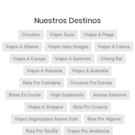
reserva).
Pago flexible
sin intereses para reservas
realizadas con más de 30 días de antelación.
Nuestros Destinos
Circuitos
Viajes Suiza
Viajes A Praga
Viajes A Albania
Viajes Islas Griegas
Viajes A Lisboa
Viajes A Europa
Viajes A Santorini
Chiang Rai
Viajes A Rumanía
Viajes A Australia
Ruta Por Cantabria
Circuitos Por Europa
Rutas En Coche
Viaje Guatemala
Atenas Santorini
Viajes A Singapur
Ruta Por Croacia
Viajes Organizados Nueva York
Ruta Por Algarve
Ruta Por Sevilla
Viajes Por Andalucía