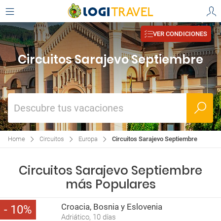
VER CONDICIONES
Circuitos Sarajevo Septiembre
Descubre tus vacaciones
Home
Circuitos
Europa
Circuitos Sarajevo Septiembre
Circuitos Sarajevo Septiembre
más Populares
Croacia, Bosnia y Eslovenia
10
Adriático, 10 días