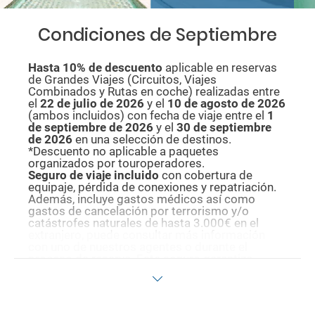
Condiciones de Septiembre
Hasta 10% de descuento
aplicable en reservas
de Grandes Viajes (Circuitos, Viajes
Combinados y Rutas en coche) realizadas entre
el
22 de julio de 2026
y el
10 de agosto de
2026
(ambos incluidos) con fecha de viaje entre el
1
de septiembre de 2026
y el
30 de septiembre
de 2026
en una selección de destinos.
*Descuento no aplicable a paquetes
organizados por touroperadores.
Seguro de viaje incluido
con cobertura de
equipaje, pérdida de conexiones y repatriación.
Además, incluye gastos médicos así como
gastos de cancelación por terrorismo y/o
catástrofes naturales de hasta 3.000€ en el
extranjero, puede consultar más información
con uno de nuestros agentes o durante el
proceso de reserva. Este seguro garantiza
asistencia básica en destino, pero no olvide que
si quiere reforzar esta asistencia tiene que
añadir a su compra otros seguros opcionales
(podrá seleccionarlos antes de confirmar su