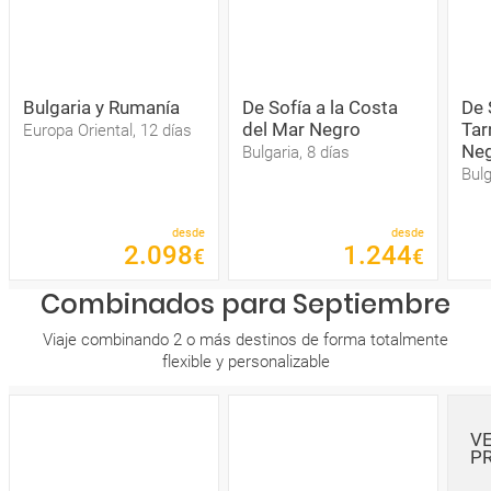
Bulgaria y Rumanía
De Sofía a la Costa
De 
del Mar Negro
Tar
Europa Oriental, 12 días
Ne
Bulgaria, 8 días
Bulg
desde
desde
2
.
098
1
.
244
€
€
Combinados para Septiembre
Viaje combinando 2 o más destinos de forma totalmente
flexible y personalizable
V
P