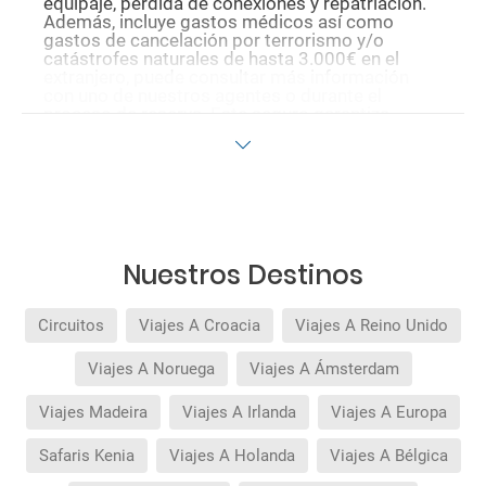
equipaje, pérdida de conexiones y repatriación.
Además, incluye gastos médicos así como
gastos de cancelación por terrorismo y/o
catástrofes naturales de hasta 3.000€ en el
extranjero, puede consultar más información
con uno de nuestros agentes o durante el
proceso de reserva. Este seguro garantiza
asistencia básica en destino, pero no olvide que
si quiere reforzar esta asistencia tiene que
añadir a su compra otros seguros opcionales
(podrá seleccionarlos antes de confirmar su
reserva).
Pago flexible
sin intereses para reservas
realizadas con más de 30 días de antelación.
Nuestros Destinos
Circuitos
Viajes A Croacia
Viajes A Reino Unido
Viajes A Noruega
Viajes A Ámsterdam
Viajes Madeira
Viajes A Irlanda
Viajes A Europa
Safaris Kenia
Viajes A Holanda
Viajes A Bélgica