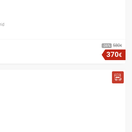
rid
580
€
36
370
€