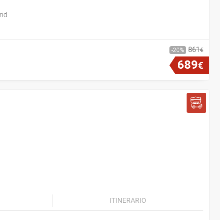
rid
861
€
20
689
€
ITINERARIO