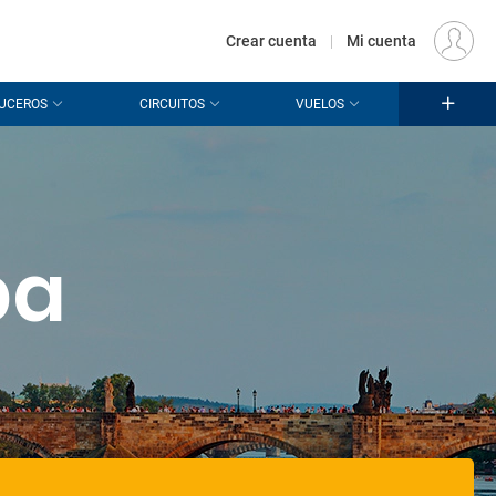
€
Origen
MADRID (MAD)
ES
EUR
Crear cuenta
|
Mi cuenta
UCEROS
CIRCUITOS
VUELOS
pa