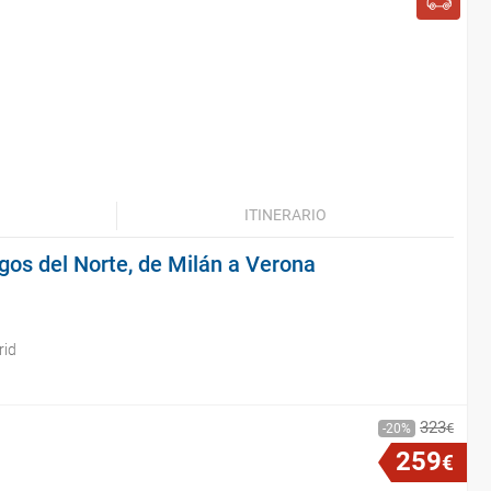
ITINERARIO
agos del Norte, de Milán a Verona
rid
323
€
20
259
€