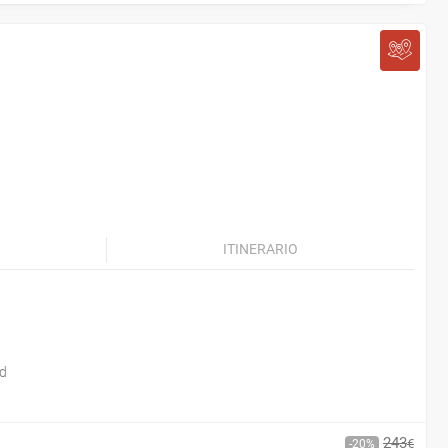
ITINERARIO
id
243
€
20