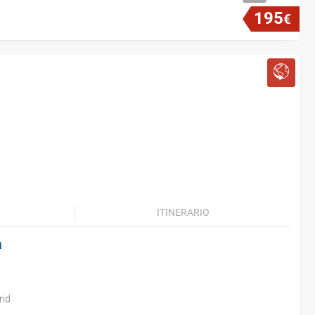
195
€
ITINERARIO
a
rid