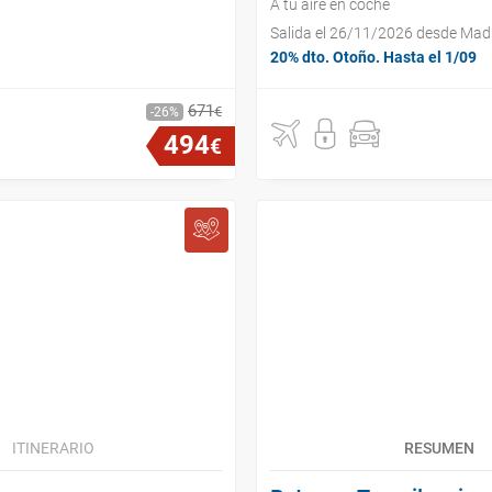
A tu aire en coche
Salida el 26/11/2026 desde Mad
20% dto. Otoño. Hasta el 1/09
671
€
26
494
€
ITINERARIO
RESUMEN