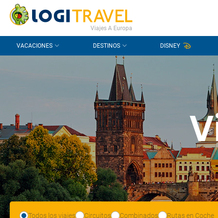
CONTACTO
PREGUNTAS FRECUENTES
Viajes A Europa
VACACIONES
DESTINOS
DISNEY
V
Todos los viajes
Circuitos
Combinados
Rutas en Coche