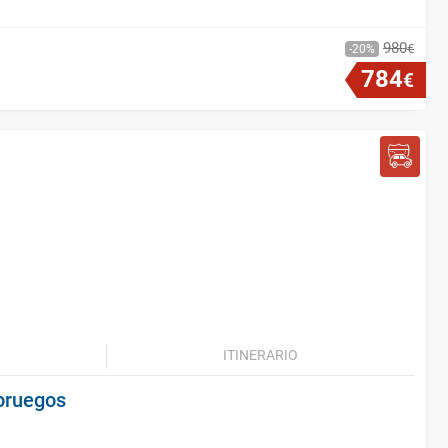
980
€
20
784
€
ITINERARIO
Noruegos