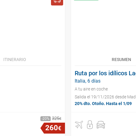
ITINERARIO
RESUMEN
Ruta por los idílicos L
Italia, 6 días
A tu aire en coche
Salida el 19/11/2026 desde Mad
20% dto. Otoño. Hasta el 1/09
325
€
20
260
€