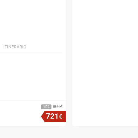
ITINERARIO
801
€
10
721
€