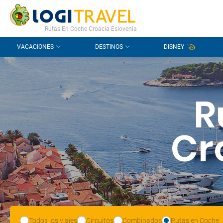
CONTACTO
PREGUNTAS FRECUENTES
Rutas En Coche Croacia Eslovenia
VACACIONES
DESTINOS
DISNEY
R
Cr
Todos los viajes
Circuitos
Combinados
Rutas en Coche