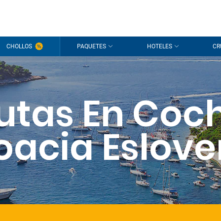
CHOLLOS
PAQUETES
HOTELES
CR
utas En Coc
oacia Eslove