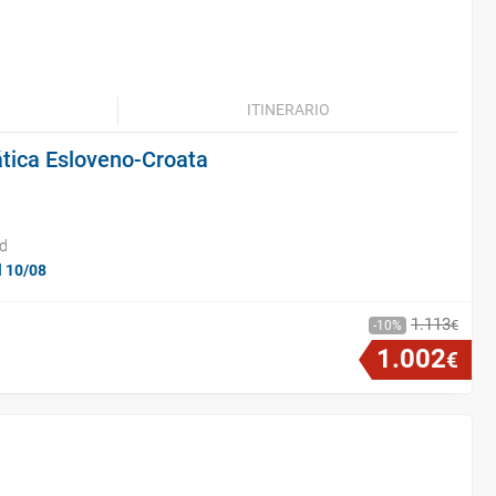
ITINERARIO
ática Esloveno-Croata
id
l 10/08
1
.
113
€
10
1
.
002
€