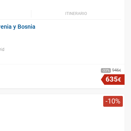
ITINERARIO
venia y Bosnia
rid
946
€
33
635
€
10