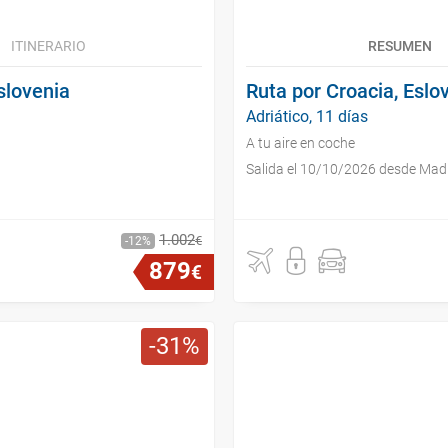
ITINERARIO
RESUMEN
slovenia
Ruta por Croacia, Eslo
Adriático, 11 días
A tu aire en coche
Salida el 10/10/2026 desde Mad
1
.
002
€
12
879
€
31