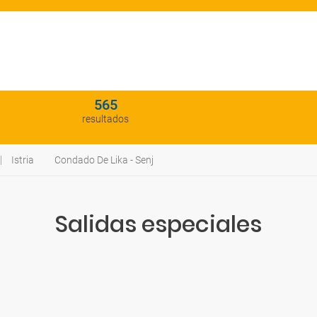
565
resultados
Istria
Condado De Lika - Senj
Salidas especiales