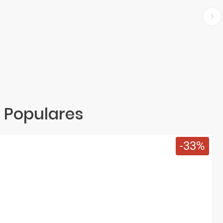
 Populares
33