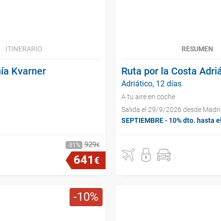
ITINERARIO
RESUMEN
hía Kvarner
Ruta por la Costa Adri
Adriático, 12 días
A tu aire en coche
Salida el 29/9/2026 desde Madr
SEPTIEMBRE - 10% dto. hasta e
929
€
31
641
€
10