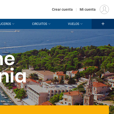
€
Origen
MADRID (MAD)
ES
EUR
Crear cuenta
|
Mi cuenta
UCEROS
CIRCUITOS
VUELOS
he
nia