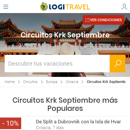
VER CONDICIONES
Circuitos Krk Septiembre
Descubre tus vacaciones
Home
Circuitos
Europa
Croacia
Circuitos Krk Septiembre
Circuitos Krk Septiembre más
Populares
De Split a Dubrovnik con la Isla de Hvar
10
Croacia, 7 días