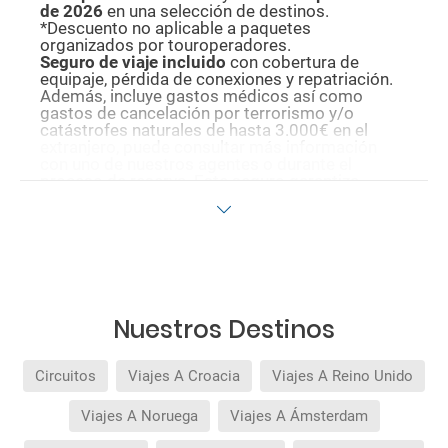
de 2026
en una selección de destinos.
*Descuento no aplicable a paquetes
organizados por touroperadores.
Seguro de viaje incluido
con cobertura de
equipaje, pérdida de conexiones y repatriación.
Además, incluye gastos médicos así como
gastos de cancelación por terrorismo y/o
catástrofes naturales de hasta 3.000€ en el
extranjero, puede consultar más información
con uno de nuestros agentes o durante el
proceso de reserva. Este seguro garantiza
asistencia básica en destino, pero no olvide que
si quiere reforzar esta asistencia tiene que
añadir a su compra otros seguros opcionales
(podrá seleccionarlos antes de confirmar su
reserva).
Pago flexible
sin intereses para reservas
realizadas con más de 30 días de antelación.
Nuestros Destinos
Circuitos
Viajes A Croacia
Viajes A Reino Unido
Viajes A Noruega
Viajes A Ámsterdam