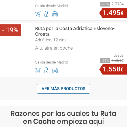
2
.
018
26
€
Salida desde Madrid
1
.
495
€
Ruta por la Costa Adriática Esloveno-
19
Croata
Adriático, 12 días
A tu aire en coche
desde
1
.
931
19
€
Salida desde Madrid
1
.
558
€
VER MÁS PRODUCTOS
Razones por las cuales tu
Ruta
en Coche
empieza aquí