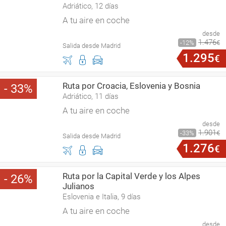
Adriático, 12 días
A tu aire en coche
desde
1
.
476
12
€
Salida desde Madrid
1
.
295
€
Ruta por Croacia, Eslovenia y Bosnia
33
Adriático, 11 días
A tu aire en coche
desde
1
.
901
33
€
Salida desde Madrid
1
.
276
€
Ruta por la Capital Verde y los Alpes
26
Julianos
Eslovenia e Italia, 9 días
A tu aire en coche
desde