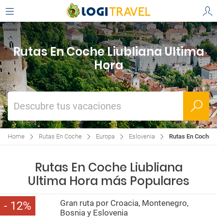
Rutas En Coche Liubliana Ultima
Hora
Descubre tus vacaciones
Home
Rutas En Coche
Europa
Eslovenia
Rutas En Coche L
Rutas En Coche Liubliana
Ultima Hora más Populares
Gran ruta por Croacia, Montenegro,
12
Bosnia y Eslovenia