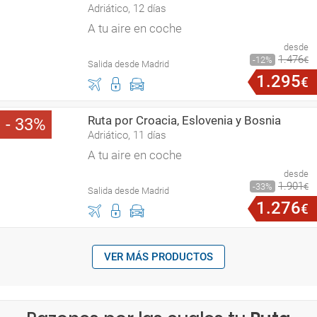
Adriático, 12 días
A tu aire en coche
desde
1
.
476
12
€
Salida desde Madrid
1
.
295
€
Ruta por Croacia, Eslovenia y Bosnia
33
Adriático, 11 días
A tu aire en coche
desde
1
.
901
33
€
Salida desde Madrid
1
.
276
€
VER MÁS PRODUCTOS