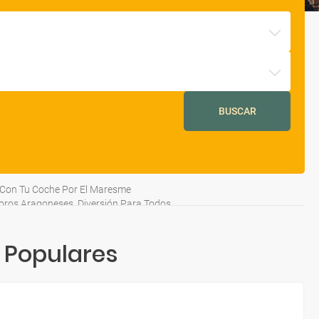
BUSCAR
Con Tu Coche Por El Maresme
oros Aragoneses, Diversión Para Todos
 Populares