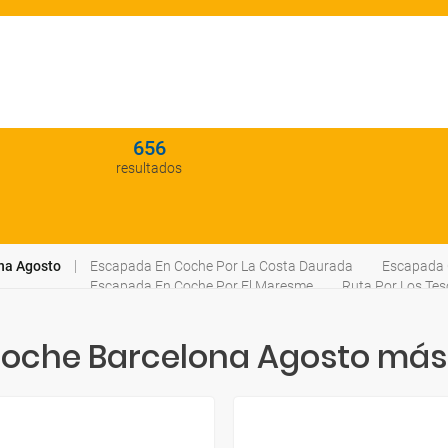
656
resultados
na Agosto
Escapada En Coche Por La Costa Daurada
Escapada 
Escapada En Coche Por El Maresme
Ruta Por Los Tes
Coche Barcelona Agosto más