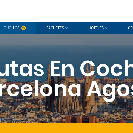
CHOLLOS
PAQUETES
HOTELES
CR
utas En Coc
rcelona Ago