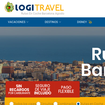
CONTACTO
PREGUNTAS FRECUENTES
Rutas En Coche Barcelona Agosto
VACACIONES
DESTINOS
DISNEY
R
Ba
Todos los viajes
Circuitos
Combinados
Rutas en Coche