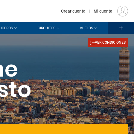
€
Origen
MADRID (MAD)
ES
EUR
Crear cuenta
|
Mi cuenta
UCEROS
CIRCUITOS
VUELOS
VER CONDICIONES
he
sto