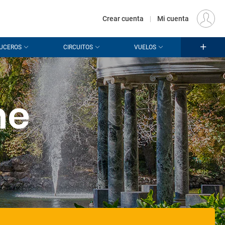
€
Origen
MADRID (MAD)
ES
EUR
Crear cuenta
|
Mi cuenta
UCEROS
CIRCUITOS
VUELOS
he