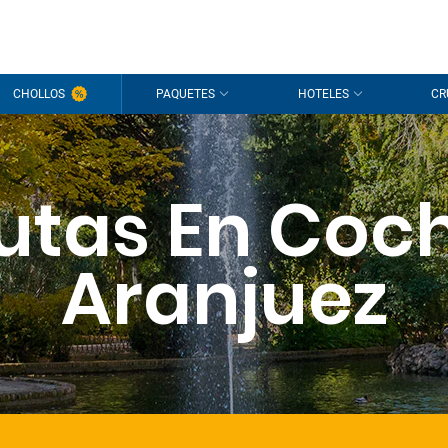
CHOLLOS
PAQUETES
HOTELES
CR
utas En Coc
Aranjuez