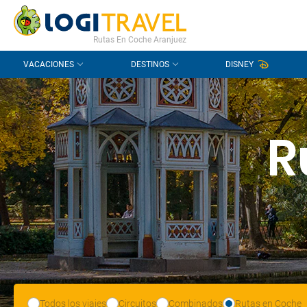
CONTACTO
PREGUNTAS FRECUENTES
Rutas En Coche Aranjuez
VACACIONES
DESTINOS
DISNEY
R
Todos los viajes
Circuitos
Combinados
Rutas en Coche