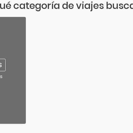
ué categoría de viajes busc
S
s