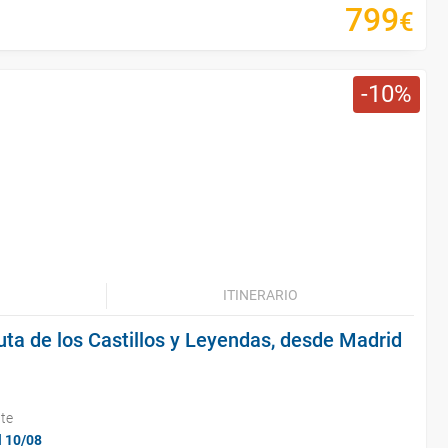
799
€
10
ITINERARIO
uta de los Castillos y Leyendas, desde Madrid
nte
l 10/08