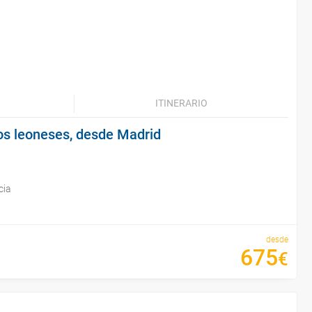
ITINERARIO
dos leoneses, desde Madrid
cia
desde
675
€