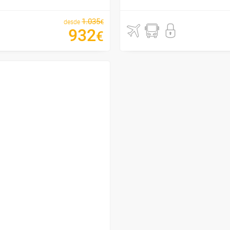
1
.
035
€
desde
932
€