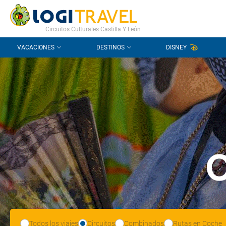
CONTACTO
PREGUNTAS FRECUENTES
Circuitos Culturales Castilla Y León
VACACIONES
DESTINOS
DISNEY
C
Todos los viajes
Circuitos
Combinados
Rutas en Coche