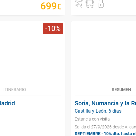
699
€
10
ITINERARIO
RESUMEN
Madrid
Soria, Numancia y la R
Castilla y León, 6 días
Estancia con visita
Salida el 27/9/2026 desde Alica
SEPTIEMBRE - 10% dto. hasta e