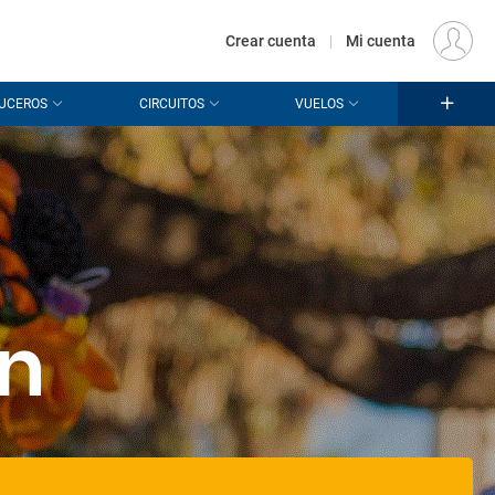
€
Origen
MADRID (MAD)
ES
EUR
Crear cuenta
|
Mi cuenta
UCEROS
CIRCUITOS
VUELOS
ón