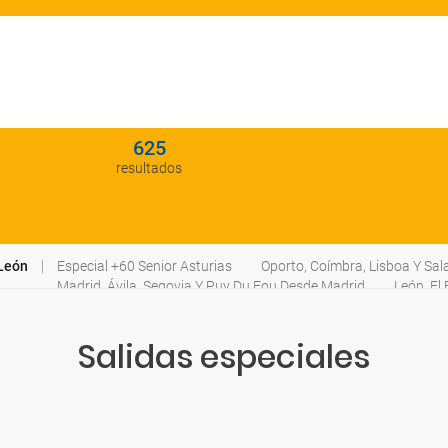
625
resultados
 León
Especial +60 Senior Asturias
Oporto, Coímbra, Lisboa Y Sa
Madrid, Ávila, Segovia Y Puy Du Fou Desde Madrid
León, El
Salidas especiales