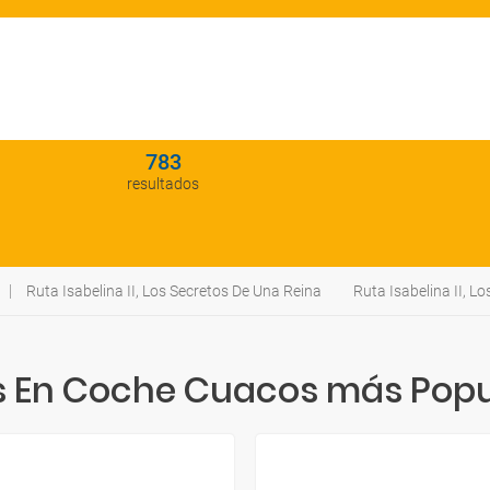
783
resultados
Ruta Isabelina II, Los Secretos De Una Reina
Ruta Isabelina II, L
s En Coche Cuacos más Popu