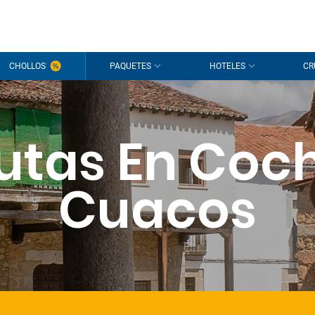
CHOLLOS
PAQUETES
HOTELES
CR
utas En Coc
Cuacos