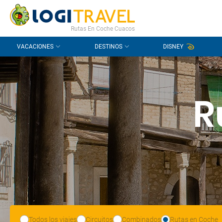
CONTACTO
PREGUNTAS FRECUENTES
Rutas En Coche Cuacos
VACACIONES
DESTINOS
DISNEY
R
Todos los viajes
Circuitos
Combinados
Rutas en Coche