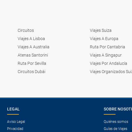
Circuitos
Viajes Suiza
Viajes A Lisboa
Viajes A Europa
Viajes A Australia
Ruta Por Cantabria
Atenas Santorini
Viajes A Singapur
Ruta Por Sevilla
Viajes Por Andalucía
Circuitos Dubái
Viajes Organizados Sui
LEGAL
SOBRE NOSOT
Aviso Legal
Quiénes somos
Privacidad
Guías de Viajes