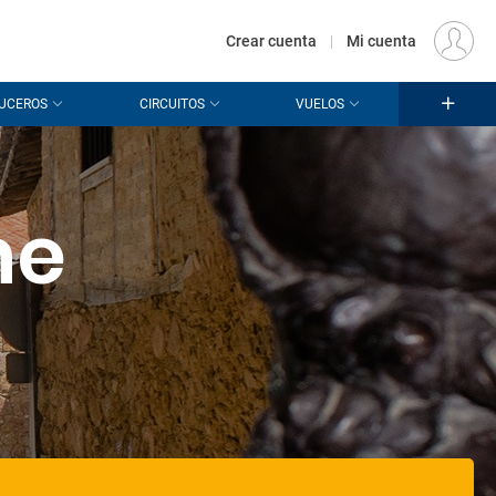
€
Origen
MADRID (MAD)
ES
EUR
Crear cuenta
|
Mi cuenta
UCEROS
CIRCUITOS
VUELOS
he