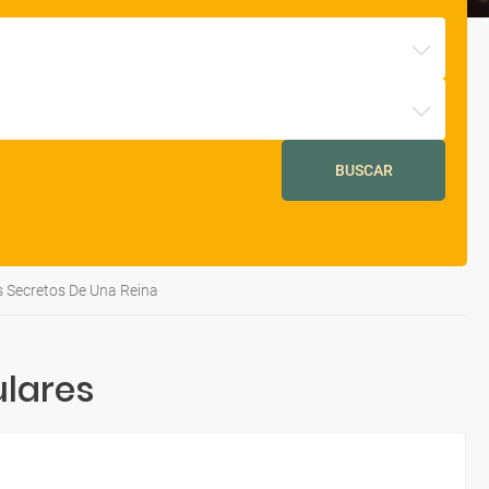
BUSCAR
os Secretos De Una Reina
lares