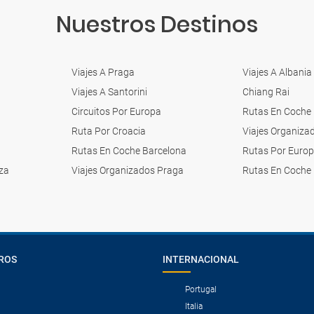
Nuestros Destinos
Viajes A Praga
Viajes A Albania
Viajes A Santorini
Chiang Rai
Circuitos Por Europa
Rutas En Coche
Ruta Por Croacia
Viajes Organiza
Rutas En Coche Barcelona
Rutas Por Euro
za
Viajes Organizados Praga
Rutas En Coche 
ROS
INTERNACIONAL
Portugal
Italia