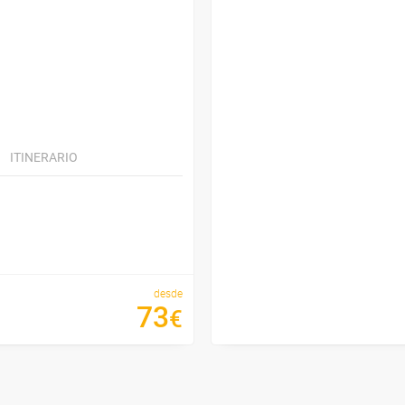
ITINERARIO
desde
73
€