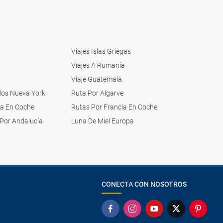
Viajes Islas Griegas
Viajes A Rumanía
Viaje Guatemala
dos Nueva York
Ruta Por Algarve
pa En Coche
Rutas Por Francia En Coche
Por Andalucía
Luna De Miel Europa
CONECTA CON NOSOTROS