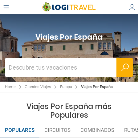
Viajes Por España
Descubre tus vacaciones
Home
Grandes Viajes
Europa
Viajes Por España
Viajes Por España más
Populares
POPULARES
CIRCUITOS
COMBINADOS
RUTA