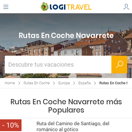
Rutas En Coche Navarrete
Descubre tus vacaciones
Home
Rutas En Coche
Europa
España
Rutas En Coche Na
Rutas En Coche Navarrete más
Populares
Ruta del Camino de Santiago, del
10
románico al gótico