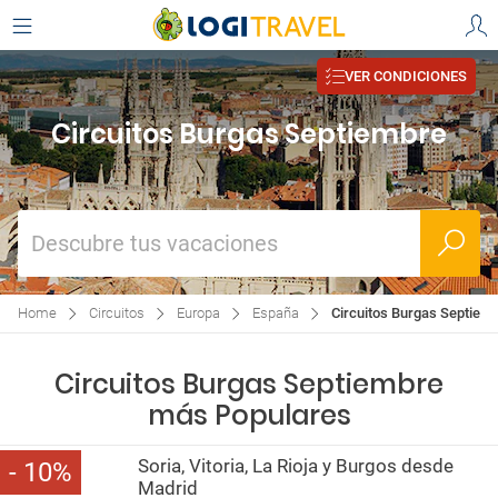
VER CONDICIONES
Circuitos Burgas Septiembre
Descubre tus vacaciones
Home
Circuitos
Europa
España
Circuitos Burgas Septiem
Circuitos Burgas Septiembre
más Populares
Soria, Vitoria, La Rioja y Burgos desde
10
Madrid