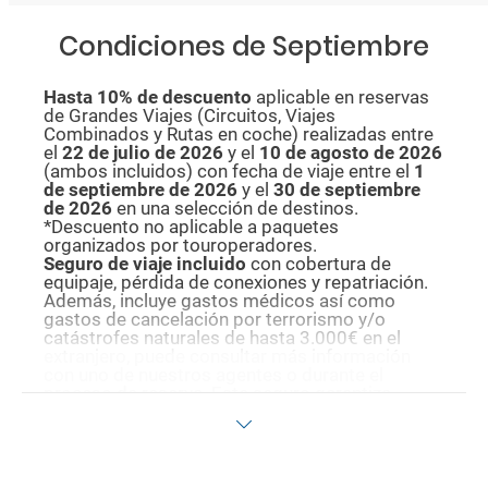
Condiciones de Septiembre
Hasta 10% de descuento
aplicable en reservas
de Grandes Viajes (Circuitos, Viajes
Combinados y Rutas en coche) realizadas entre
el
22 de julio de 2026
y el
10 de agosto de
2026
(ambos incluidos) con fecha de viaje entre el
1
de septiembre de 2026
y el
30 de septiembre
de 2026
en una selección de destinos.
*Descuento no aplicable a paquetes
organizados por touroperadores.
Seguro de viaje incluido
con cobertura de
equipaje, pérdida de conexiones y repatriación.
Además, incluye gastos médicos así como
gastos de cancelación por terrorismo y/o
catástrofes naturales de hasta 3.000€ en el
extranjero, puede consultar más información
con uno de nuestros agentes o durante el
proceso de reserva. Este seguro garantiza
asistencia básica en destino, pero no olvide que
si quiere reforzar esta asistencia tiene que
añadir a su compra otros seguros opcionales
(podrá seleccionarlos antes de confirmar su
reserva).