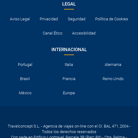
LEGAL
Aviso Legal
Privacidad
Seguridad
Política de Cookies
Canal Ético
Accesibilidad
INTERNACIONAL
Portugal
Italia
Alemania
Brasil
Francia
Reino Unido
México
Europa
Travelconcept S.L. - Agencia de viajes on-line con el CI. BAL 471, 2004 -
Todos los derechos reservados
Con sede en Edificio Logitravel, Parcela 3B (Parc Bit) - Ctra. Palma -