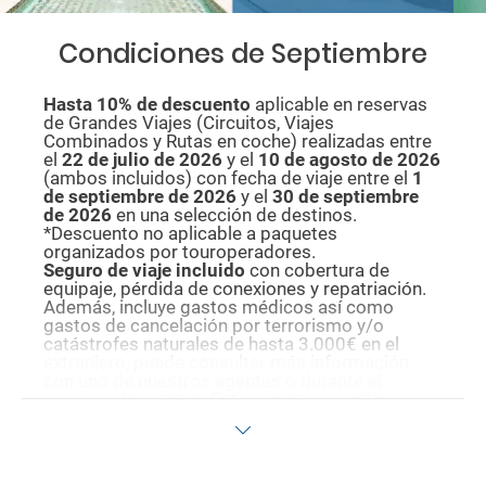
Condiciones de Septiembre
Hasta 10% de descuento
aplicable en reservas
de Grandes Viajes (Circuitos, Viajes
Combinados y Rutas en coche) realizadas entre
el
22 de julio de 2026
y el
10 de agosto de
2026
(ambos incluidos) con fecha de viaje entre el
1
de septiembre de 2026
y el
30 de septiembre
de 2026
en una selección de destinos.
*Descuento no aplicable a paquetes
organizados por touroperadores.
Seguro de viaje incluido
con cobertura de
equipaje, pérdida de conexiones y repatriación.
Además, incluye gastos médicos así como
gastos de cancelación por terrorismo y/o
catástrofes naturales de hasta 3.000€ en el
extranjero, puede consultar más información
con uno de nuestros agentes o durante el
proceso de reserva. Este seguro garantiza
asistencia básica en destino, pero no olvide que
si quiere reforzar esta asistencia tiene que
añadir a su compra otros seguros opcionales
(podrá seleccionarlos antes de confirmar su