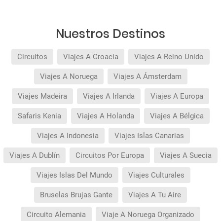
reserva).
Pago flexible
sin intereses para reservas
realizadas con más de 30 días de antelación.
Nuestros Destinos
Circuitos
Viajes A Croacia
Viajes A Reino Unido
Viajes A Noruega
Viajes A Ámsterdam
Viajes Madeira
Viajes A Irlanda
Viajes A Europa
Safaris Kenia
Viajes A Holanda
Viajes A Bélgica
Viajes A Indonesia
Viajes Islas Canarias
Viajes A Dublín
Circuitos Por Europa
Viajes A Suecia
Viajes Islas Del Mundo
Viajes Culturales
Bruselas Brujas Gante
Viajes A Tu Aire
Circuito Alemania
Viaje A Noruega Organizado