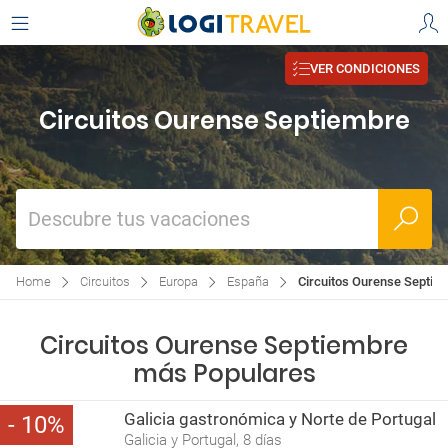
VER CONDICIONES
Circuitos Ourense Septiembre
Descubre tus vacaciones
Home
Circuitos
Europa
España
Circuitos Ourense Septie
Circuitos Ourense Septiembre
más Populares
Galicia gastronómica y Norte de Portugal
10
Galicia y Portugal, 8 días