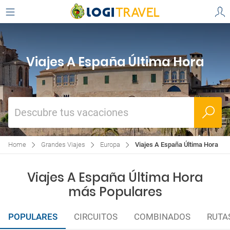
Viajes A España Última Hora
Descubre tus vacaciones
Home
Grandes Viajes
Europa
Viajes A España Última Hora
Viajes A España Última Hora
más Populares
POPULARES
CIRCUITOS
COMBINADOS
RUTA