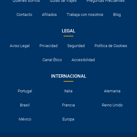
Quiénes somos
Guías de Viajes
Preguntas Frecuentes
Contacto
Afiliados
Trabaja con nosotros
Blog
LEGAL
Aviso Legal
Privacidad
Seguridad
Política de Cookies
Canal Ético
Accesibilidad
INTERNACIONAL
Portugal
Italia
Alemania
Brasil
Francia
Reino Unido
México
Europa