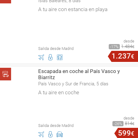
Islas Baleares, 8 días
A tu aire con estancia en playa
desde
1
.
484
17
€
Salida desde Madrid
1
.
237
€
Escapada en coche al País Vasco y
Biarritz
País Vasco y Sur de Francia, 5 días
A tu aire en coche
desde
814
26
€
Salida desde Madrid
599
€