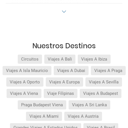
proceso de reserva. Este seguro garantiza
asistencia básica en destino, pero no olvide que
si quiere reforzar esta asistencia tiene que
añadir a su compra otros seguros opcionales
(podrá seleccionarlos antes de confirmar su
reserva).
Pago flexible
sin intereses para reservas
realizadas con más de 30 días de antelación.
Quedan excluidos los productos de terceros de
Nuestros Destinos
esta promoción.
Circuitos
Viajes A Bali
Viajes A Ibiza
Viajes A Isla Mauricio
Viajes A Dubai
Viajes A Praga
Viajes A Oporto
Viajes A Europa
Viajes A Sevilla
Viajes A Viena
Viaje Filipinas
Viajes A Budapest
Praga Budapest Viena
Viajes A Sri Lanka
Viajes A Miami
Viajes A Austria
Grandes Viajes A Estados Unidos
Viajes A Brasil