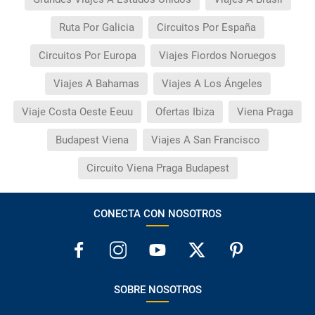
Ruta Por Galicia
Circuitos Por España
Circuitos Por Europa
Viajes Fiordos Noruegos
Viajes A Bahamas
Viajes A Los Ángeles
Viaje Costa Oeste Eeuu
Ofertas Ibiza
Viena Praga
Budapest Viena
Viajes A San Francisco
Circuito Viena Praga Budapest
CONECTA CON NOSOTROS
SOBRE NOSOTROS