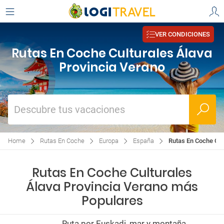
VER CONDICIONES
Rutas En Coche Culturales Álava
Provincia Verano
Descubre tus vacaciones
Home
Rutas En Coche
Europa
España
Rutas En Coche Cul
Rutas En Coche Culturales
Álava Provincia Verano más
Populares
Ruta por Euskadi, mar y montaña