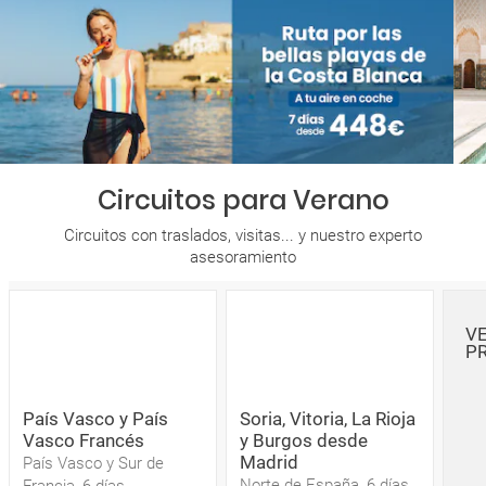
Circuitos para Verano
Circuitos con traslados, visitas... y nuestro experto
asesoramiento
V
P
País Vasco y País
Soria, Vitoria, La Rioja
Vasco Francés
y Burgos desde
Madrid
País Vasco y Sur de
Norte de España, 6 días
Francia, 6 días