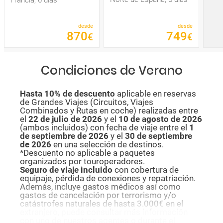
desde
desde
870
749
€
€
Condiciones de Verano
Hasta 10% de descuento
aplicable en reservas
de Grandes Viajes (Circuitos, Viajes
Combinados y Rutas en coche) realizadas entre
el
22 de julio de 2026
y el
10 de agosto de
2026
(ambos incluidos) con fecha de viaje entre el
1
de septiembre de 2026
y el
30 de septiembre
de 2026
en una selección de destinos.
*Descuento no aplicable a paquetes
organizados por touroperadores.
Seguro de viaje incluido
con cobertura de
equipaje, pérdida de conexiones y repatriación.
Además, incluye gastos médicos así como
gastos de cancelación por terrorismo y/o
catástrofes naturales de hasta 3.000€ en el
extranjero, puede consultar más información
con uno de nuestros agentes o durante el