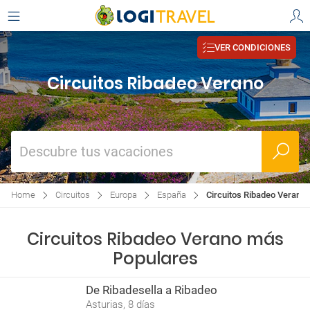
VER CONDICIONES
Circuitos Ribadeo Verano
Descubre tus vacaciones
Home
Circuitos
Europa
España
Circuitos Ribadeo Verano
Circuitos Ribadeo Verano más
Populares
De Ribadesella a Ribadeo
Asturias, 8 días