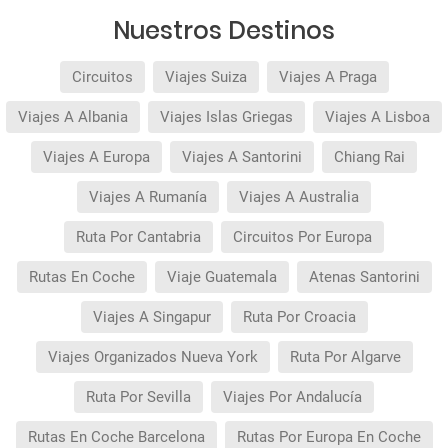
realizadas con más de 30 días de antelación.
Quedan excluidos los productos de terceros de
Nuestros Destinos
esta promoción.
Circuitos
Viajes Suiza
Viajes A Praga
Viajes A Albania
Viajes Islas Griegas
Viajes A Lisboa
Viajes A Europa
Viajes A Santorini
Chiang Rai
Viajes A Rumanía
Viajes A Australia
Ruta Por Cantabria
Circuitos Por Europa
Rutas En Coche
Viaje Guatemala
Atenas Santorini
Viajes A Singapur
Ruta Por Croacia
Viajes Organizados Nueva York
Ruta Por Algarve
Ruta Por Sevilla
Viajes Por Andalucía
Rutas En Coche Barcelona
Rutas Por Europa En Coche