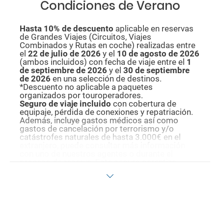
Condiciones de Verano
Hasta 10% de descuento
aplicable en reservas
de Grandes Viajes (Circuitos, Viajes
Combinados y Rutas en coche) realizadas entre
el
22 de julio de 2026
y el
10 de agosto de
2026
(ambos incluidos) con fecha de viaje entre el
1
de septiembre de 2026
y el
30 de septiembre
de 2026
en una selección de destinos.
*Descuento no aplicable a paquetes
organizados por touroperadores.
Seguro de viaje incluido
con cobertura de
equipaje, pérdida de conexiones y repatriación.
Además, incluye gastos médicos así como
gastos de cancelación por terrorismo y/o
catástrofes naturales de hasta 3.000€ en el
extranjero, puede consultar más información
con uno de nuestros agentes o durante el
proceso de reserva. Este seguro garantiza
asistencia básica en destino, pero no olvide que
si quiere reforzar esta asistencia tiene que
añadir a su compra otros seguros opcionales
(podrá seleccionarlos antes de confirmar su
reserva).
Pago flexible
sin intereses para reservas