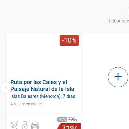
Recorridos
10
Ruta por las Calas y el
Paisaje Natural de la Isla
Islas Baleares (Menorca), 7 días
A tu aire en coche
798
€
10
719
€