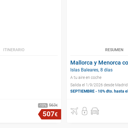
ITINERARIO
RESUMEN
Mallorca y Menorca co
Islas Baleares, 8 días
A tu aire en coche
Salida el 1/9/2026 desde Madrid
SEPTIEMBRE - 10% dto. hasta e
563
€
10
507
€