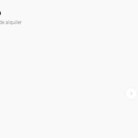
o
de alquiler