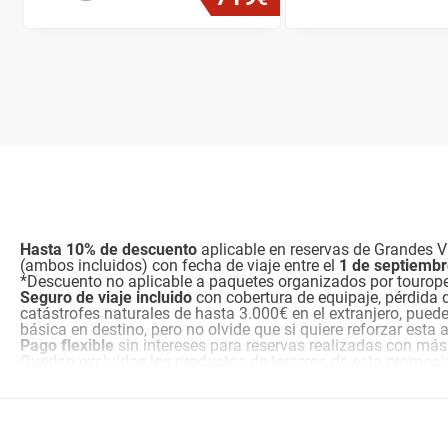
Hasta 10% de descuento
aplicable en reservas de Grandes Vi
(ambos incluidos) con fecha de viaje entre el
1 de septiemb
*Descuento no aplicable a paquetes organizados por tourop
Seguro de viaje incluido
con cobertura de equipaje, pérdida 
catástrofes naturales de hasta 3.000€ en el extranjero, pued
básica en destino, pero no olvide que si quiere reforzar esta
Pago flexible
sin intereses para reservas realizadas con más
Quedan excluidos los productos de terceros de esta promoci