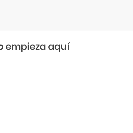
o
empieza aquí