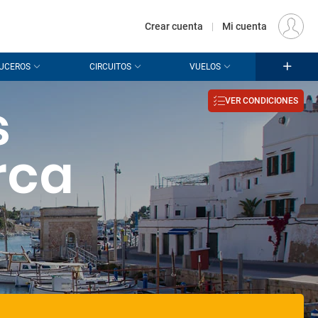
€
Origen
MADRID (MAD)
ES
EUR
Crear cuenta
|
Mi cuenta
UCEROS
CIRCUITOS
VUELOS
s
VER CONDICIONES
rca