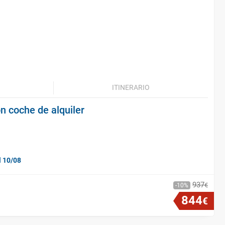
ITINERARIO
n coche de alquiler
l 10/08
937
€
10
844
€