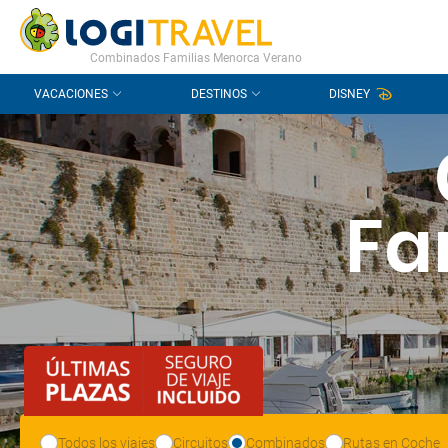
CONTACTO
PREGUNTAS FRECUENTES
Combinados Familias Menorca Verano
VACACIONES
DESTINOS
DISNEY
Fa
Todos los viajes
Circuitos
Combinados
Rutas en Coche