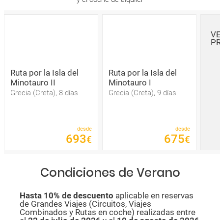
V
P
Ruta por la Isla del
Ruta por la Isla del
Minotauro II
Minotauro I
Grecia (Creta), 8 días
Grecia (Creta), 9 días
desde
desde
693
675
€
€
Condiciones de Verano
Hasta 10% de descuento
aplicable en reservas
de Grandes Viajes (Circuitos, Viajes
Combinados y Rutas en coche) realizadas entre