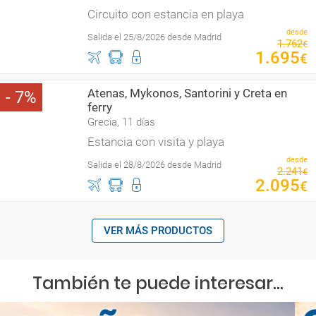
Circuito con estancia en playa
desde
Salida el 25/8/2026 desde Madrid
1
.
762
€
1
.
695
€
Atenas, Mykonos, Santorini y Creta en
7
ferry
Grecia, 11 días
Estancia con visita y playa
desde
Salida el 28/8/2026 desde Madrid
2
.
241
€
2
.
095
€
VER MÁS PRODUCTOS
También te puede interesar...