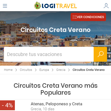
VER CONDICIONES
Circuitos Creta Verano
Descubre tus vacaciones
Home
Circuitos
Europa
Grecia
Circuitos Creta Verano
Circuitos Creta Verano más
Populares
Atenas, Peloponeso y Creta
4
Grecia, 10 días