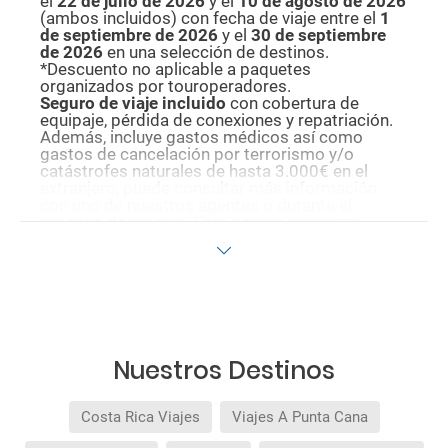
el
22 de julio de 2026
y el
10 de agosto de
2026
(ambos incluidos) con fecha de viaje entre el
1
de septiembre de 2026
y el
30 de septiembre
de 2026
en una selección de destinos.
*Descuento no aplicable a paquetes
organizados por touroperadores.
Seguro de viaje incluido
con cobertura de
equipaje, pérdida de conexiones y repatriación.
Además, incluye gastos médicos así como
gastos de cancelación por terrorismo y/o
catástrofes naturales de hasta 3.000€ en el
extranjero, puede consultar más información
con uno de nuestros agentes o durante el
proceso de reserva. Este seguro garantiza
asistencia básica en destino, pero no olvide que
si quiere reforzar esta asistencia tiene que
añadir a su compra otros seguros opcionales
(podrá seleccionarlos antes de confirmar su
reserva).
Pago flexible
sin intereses para reservas
realizadas con más de 30 días de antelación.
Quedan excluidos los productos de terceros de
Nuestros Destinos
esta promoción.
Costa Rica Viajes
Viajes A Punta Cana