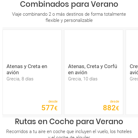
Combinados para Verano
Viaje combinando 2 o más destinos de forma totalmente
flexible y personalizable
Atenas y Creta en
Atenas, Creta y Corfú
Cre
avión
en avión
avi
Grecia, 8 días
Grecia, 10 días
Grec
desde
desde
577
882
€
€
Rutas en Coche para Verano
Recorridos a tu aire en coche que incluyen el vuelo, los hoteles
y el coche de alquiler