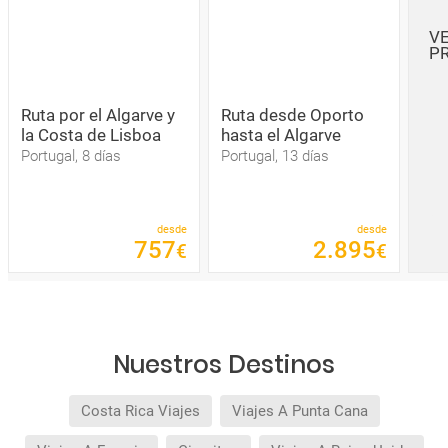
V
P
Ruta por el Algarve y
Ruta desde Oporto
la Costa de Lisboa
hasta el Algarve
Portugal, 8 días
Portugal, 13 días
desde
desde
757
2
.
895
€
€
Nuestros Destinos
Costa Rica Viajes
Viajes A Punta Cana