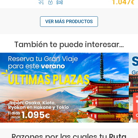
1
.
047
€
VER MÁS PRODUCTOS
También te puede interesar...
Razones por las cuales tu
Ruta