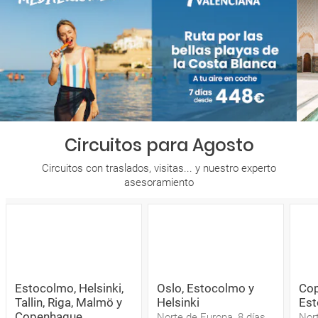
Circuitos para Agosto
Circuitos con traslados, visitas... y nuestro experto
asesoramiento
Estocolmo, Helsinki,
Oslo, Estocolmo y
Cop
Tallin, Riga, Malmö y
Helsinki
Est
Copenhague
Norte de Europa, 8 días
Nort