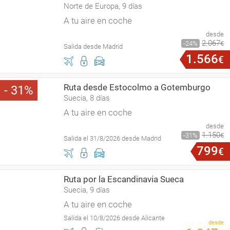
Norte de Europa, 9 días
A tu aire en coche
desde
2
.
067
24
€
Salida desde Madrid
1
.
566
€
Ruta desde Estocolmo a Gotemburgo
31
Suecia, 8 días
A tu aire en coche
desde
1
.
150
31
€
Salida el 31/8/2026 desde Madrid
799
€
Ruta por la Escandinavia Sueca
Suecia, 9 días
A tu aire en coche
Salida el 10/8/2026 desde Alicante
desde