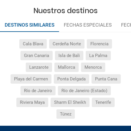
reserva).
Nuestros destinos
DESTINOS SIMILARES
FECHAS ESPECIALES
FEC
Cala Blava
Cerdeña Norte
Florencia
Gran Canaria
Isla de Bali
La Palma
Lanzarote
Mallorca
Menorca
Playa del Carmen
Ponta Delgada
Punta Cana
Río de Janeiro
Río de Janeiro (Estado)
Riviera Maya
Sharm El Sheikh
Tenerife
Túnez