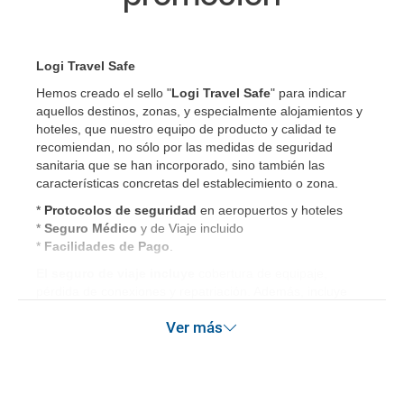
Logi Travel Safe
Hemos creado el sello "
Logi Travel Safe
" para indicar
aquellos destinos, zonas, y especialmente alojamientos y
hoteles, que nuestro equipo de producto y calidad te
recomiendan, no sólo por las medidas de seguridad
sanitaria que se han incorporado, sino también las
características concretas del establecimiento o zona.
*
Protocolos de
seguridad
en aeropuertos y hoteles
*
Seguro Médico
y de Viaje incluido
*
Facilidades de Pago
.
El seguro de viaje incluye
cobertura de equipaje,
pérdida de conexiones y repatriación. Además, incluye
gastos médicos así como gastos de cancelación por
Ver más
terrorismo y/o catástrofes naturales de hasta 3.000€ en el
extranjero. Este seguro garantiza asistencia básica en
destino, pero no olvide que si quiere reforzar esta
asistencia tiene que añadir a su compra otros seguros
opcionales (podrá seleccionarlos antes de confirmar su