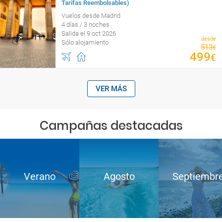
Tarifas Reembolsables)
Vuelos desde Madrid
4 días / 3 noches
Salida el 9 oct 2026
desde
Sólo alojamiento
513
€
499
€
VER MÁS
Campañas destacadas
Verano
Agosto
Septiembr