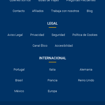
Quiénes somos
Guías de Viajes
Preguntas Frecuentes
Contacto
Afiliados
Trabaja con nosotros
Blog
LEGAL
Aviso Legal
Privacidad
Seguridad
Política de Cookies
Canal Ético
Accesibilidad
INTERNACIONAL
Portugal
Italia
Alemania
Brasil
Francia
Reino Unido
México
Europa