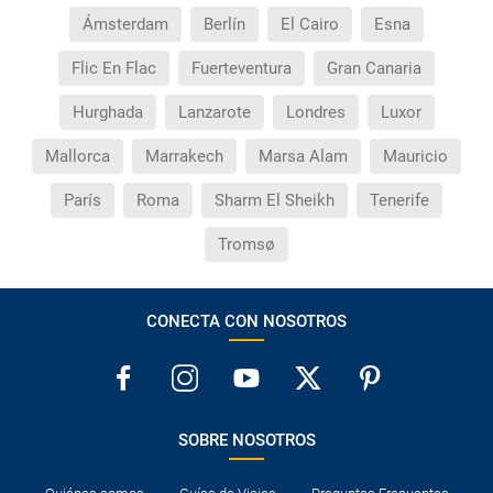
Ámsterdam
Berlín
El Cairo
Esna
Flic En Flac
Fuerteventura
Gran Canaria
Hurghada
Lanzarote
Londres
Luxor
Mallorca
Marrakech
Marsa Alam
Mauricio
París
Roma
Sharm El Sheikh
Tenerife
Tromsø
CONECTA CON NOSOTROS
SOBRE NOSOTROS