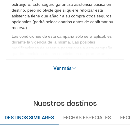
extranjero. Este seguro garantiza asistencia básica en
destino, pero no olvide que si quiere reforzar esta
asistencia tiene que añadir a su compra otros seguros
opcionales (podrá seleccionarlos antes de confirmar su
reserva)
.
Las condiciones de esta campaña sólo será aplicables
durante la vigencia de la misma. Las posibles
modificaciones de reserva posteriores a esta campaña
quedan excluidas de las condiciones de promoción
anteriormente mencionadas. Descuento no acumulable.
Ver más
Nuestros destinos
DESTINOS SIMILARES
FECHAS ESPECIALES
FEC