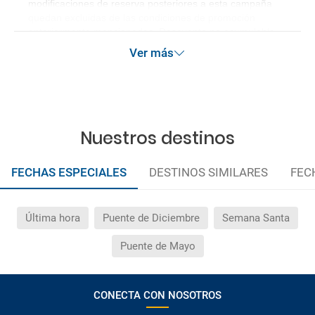
modificaciones de reserva posteriores a esta campaña
quedan excluidas de las condiciones de promoción
anteriormente mencionadas. Descuento no acumulable.
Ver más
Nuestros destinos
FECHAS ESPECIALES
DESTINOS SIMILARES
FEC
Última hora
Puente de Diciembre
Semana Santa
Puente de Mayo
CONECTA CON NOSOTROS