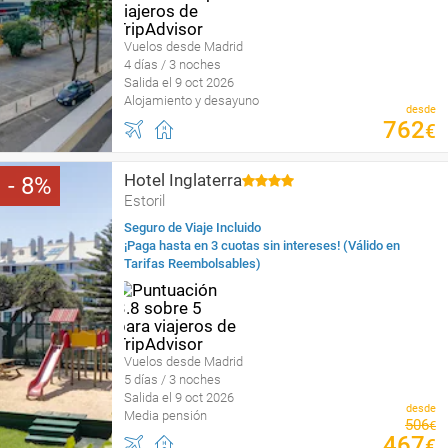
Vuelos desde Madrid
4 días / 3 noches
Salida el 9 oct 2026
Alojamiento y desayuno
desde
762
€
Hotel Inglaterra
8
Estoril
Seguro de Viaje Incluido
¡Paga hasta en 3 cuotas sin intereses! (Válido en
Tarifas Reembolsables)
Vuelos desde Madrid
5 días / 3 noches
Salida el 9 oct 2026
desde
Media pensión
506
€
467
€