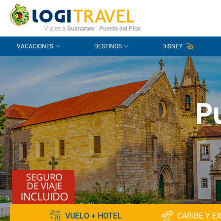
CONTACTO
PREGUNTAS FRECUENTES
Viajes a
Guimaraes
|
Puente del Pilar
.
VACACIONES
DESTINOS
DISNEY
P
VUELO + HOTEL
CARIBE Y E