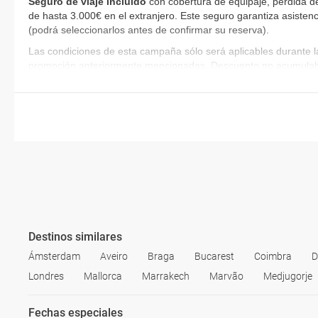
Seguro de viaje incluido
con cobertura de equipaje, pérdida de
de hasta 3.000€ en el extranjero. Este seguro garantiza asistenc
(podrá seleccionarlos antes de confirmar su reserva)
.
Las condiciones de esta campaña sólo será aplicables durante l
promoción anteriormente mencionadas. Descuento no acumulab
Destinos similares
Ámsterdam
Aveiro
Braga
Bucarest
Coimbra
D
Londres
Mallorca
Marrakech
Marvão
Medjugorje
Fechas especiales