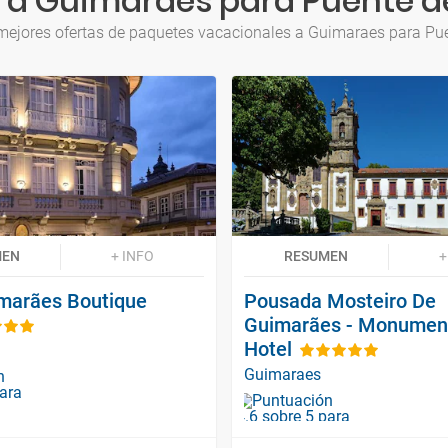
 a Guimaraes para Puente d
mejores ofertas de paquetes vacacionales a Guimaraes para Pu
MEN
+ INFO
RESUMEN
+
marães Boutique
Pousada Mosteiro De
Guimarães - Monumen
Hotel
Guimaraes