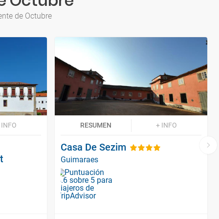
e Octubre
ente de Octubre
 INFO
RESUMEN
+ INFO
Casa De Sezim
t
Guimaraes