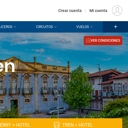
€
Origen
MADRID (MAD)
ES
EUR
Crear cuenta
|
Mi cuenta
UCEROS
CIRCUITOS
VUELOS
VER CONDICIONES
en
ERRY + HOTEL
TREN + HOTEL