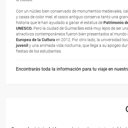
realizando el check-in por su web.
Arte rupestre en el Valle del Coa
Documentación y descuentos
Con un núcleo bien conservado de monumentos medievales, ca
Eso sí, deberás estar atento si viajas con una compañía low cost,
y casas de color miel, el casco antiguo conserva tanto una gran
exigen la presentación de la tarjeta de embarque (que deberás real
historia que le han ayudado a ganar el estatus de
Patrimonio de
¿Dónde alojarse?
no te carguen un suplemento extra en el mismo aeropuerto.
UNESCO.
Pero la ciudad de Guimarães está muy lejos de ser un
atractivos contemporáneos fueron bien presentados al mundo
En caso de tener que enviarte la documentación de un paquete vacaci
Europea de la Cultura
en 2012. Por otro lado, la universidad loc
Idioma
te enviaremos la documentación de tu reserva alrededor de 10 días
juvenil
y una animada vida nocturna, que llega a su apogeo dura
imprimir y llevar contigo en el viaje.
fiestas de los estudiantes.
Esta documentación te será requerida en el mostrador de la compañ
check-in el día de la salida.
Encontrarás toda la información para tu viaje en nuestr