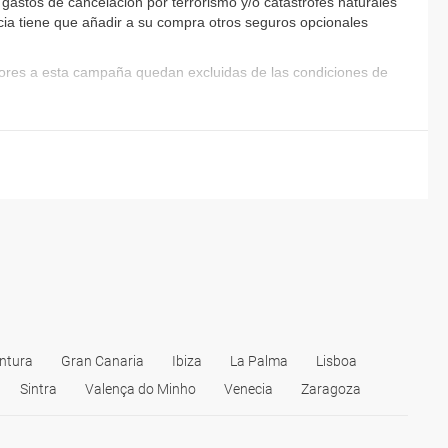
astos de cancelación por terrorismo y/o catástrofes naturales
encia tiene que añadir a su compra otros seguros opcionales
riores a esta campaña quedan excluidas de las condiciones de
ntura
Gran Canaria
Ibiza
La Palma
Lisboa
Sintra
Valença do Minho
Venecia
Zaragoza