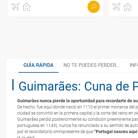
GUÍA RÁPIDA
NO TE PUEDES PERDER...
INF
Guimarães: Cuna de P
Caretos de Podence
Cocina regional
Guimarães nunca pierde la oportunidad para recordarte de su l
Santuario do Bom Jesus
Organiza tu viaje
De hecho, fue aquí donde nació en 1110 el primer monarca del p
La documentación de tu reserva te será enviada por mail en el mo
ciudad se convirtió en la primera capital y la corte del reino en 
esté realizado completamente.
Guimarães perdió posteriormente su condición preeminente par
portuguesa en 1143), nunca ha renunciado a su sentido de auto
Visita la cuna de Portugal
¿Cómo llegar?
Respecto a las tarjetas de embarque, casi todas las compañías aér
por el recordatorio omnipresente de que
“Portugal nasceu aqui
electrónicos por lo que podrás obtenerlas directamente en los mos
la ciudad.