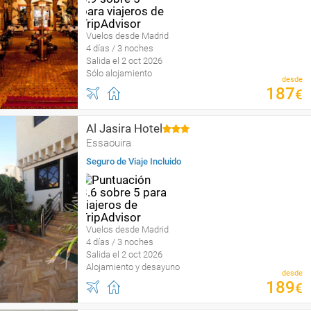
Vuelos desde Madrid
4 días / 3 noches
Salida el 2 oct 2026
Sólo alojamiento
desde
187
€
Al Jasira Hotel
Essaouira
Seguro de Viaje Incluido
Vuelos desde Madrid
4 días / 3 noches
Salida el 2 oct 2026
Alojamiento y desayuno
desde
189
€