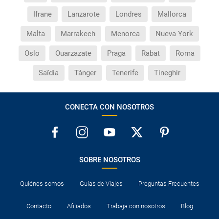
Ifrane
Lanzarote
Londres
Mallorca
Malta
Marrakech
Menorca
Nueva York
Oslo
Ouarzazate
Praga
Rabat
Roma
Saïdia
Tánger
Tenerife
Tineghir
CONECTA CON NOSOTROS
SOBRE NOSOTROS
Quiénes somos
Guías de Viajes
Preguntas Frecuentes
Contacto
Afiliados
Trabaja con nosotros
Blog