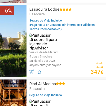
Essaouira Lodge
6
Essaouira
Seguro de Viaje Incluido
¡Paga hasta en 3 cuotas sin intereses! (Válido en
Tarifas Reembolsables)
Vuelos desde Madrid
4 días / 3 noches
Salida el 2 oct 2026
desde
Alojamiento y desayuno
370
€
347
€
Riad Al Madina
Essaouira
Seguro de Viaje Incluido