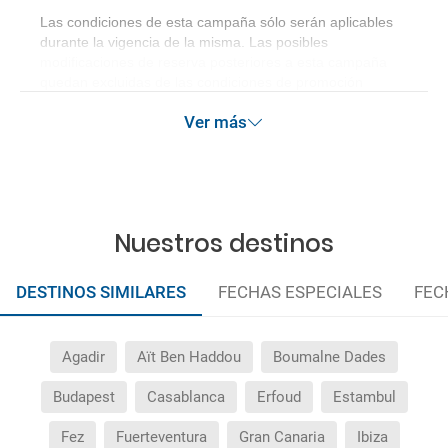
Las condiciones de esta campaña sólo serán aplicables
durante la vigencia de la misma. Las posibles
modificaciones de reserva posteriores a esta campaña
quedan excluidas de las condiciones de promoción
anteriormente mencionadas.
Ver más
Nuestros destinos
DESTINOS SIMILARES
FECHAS ESPECIALES
FEC
Agadir
Aït Ben Haddou
Boumalne Dades
Budapest
Casablanca
Erfoud
Estambul
Fez
Fuerteventura
Gran Canaria
Ibiza