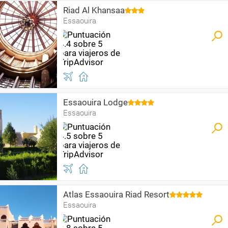
Riad Al Khansaa
Essaouira
Essaouira Lodge
Essaouira
Atlas Essaouira Riad Resort
Essaouira