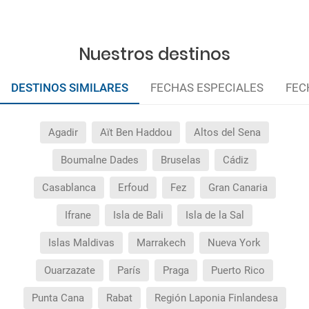
Nuestros destinos
DESTINOS SIMILARES
FECHAS ESPECIALES
FEC
Agadir
Aït Ben Haddou
Altos del Sena
Boumalne Dades
Bruselas
Cádiz
Casablanca
Erfoud
Fez
Gran Canaria
Ifrane
Isla de Bali
Isla de la Sal
Islas Maldivas
Marrakech
Nueva York
Ouarzazate
París
Praga
Puerto Rico
Punta Cana
Rabat
Región Laponia Finlandesa