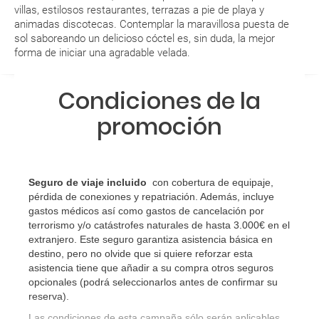
villas, estilosos restaurantes, terrazas a pie de playa y
paquete vacacional en la página web?
animadas discotecas. Contemplar la maravillosa puesta de
sol saboreando un delicioso cóctel es, sin duda, la mejor
Al realizar la reserva, uno de los servicios ha
forma de iniciar una agradable velada.
quedado de pendiente de confirmación ¿Cómo
sabré si se confirma el viaje?
Condiciones de la
¿Cómo sé si hay plazas disponibles en el viaje que
promoción
quiero al hacer mi solicitud de reserva?
Si tengo los traslados incluidos, ¿dónde debo
Seguro de viaje incluido
con cobertura de equipaje,
dirigirme?
pérdida de conexiones y repatriación. Además, incluye
gastos médicos así como gastos de cancelación por
¿Incluye algún seguro de viaje mi reserva?
terrorismo y/o catástrofes naturales de hasta 3.000€ en el
extranjero. Este seguro garantiza asistencia básica en
¿Cuáles son las condiciones generales en las
destino, pero no olvide que si quiere reforzar esta
asistencia tiene que añadir a su compra otros seguros
reservas de viajes?
opcionales (podrá seleccionarlos antes de confirmar su
reserva)
.
¿Cuáles son los impuestos de entrada y salida del
Las condiciones de esta campaña sólo serán aplicables