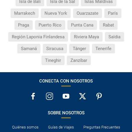
Isla de Bali
Isla de la Sal
Islas Maldivas
Marrakech
Nueva York
Ouarzazate
París
Praga
Puerto Rico
Punta Cana
Rabat
Región Laponia Finlandesa
Riviera Maya
Saïdia
Samaná
Siracusa
Tánger
Tenerife
Tineghir
Zanzíbar
CONECTA CON NOSOTROS
SOBRE NOSOTROS
Quiénes somos
Guías de Viajes
Preguntas Frecuentes