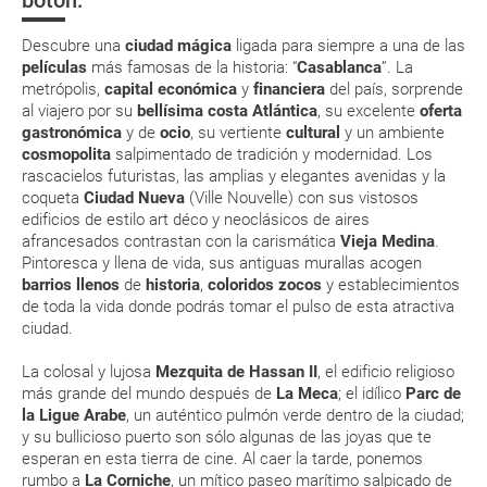
suplemento extra en el mismo aeropuerto.
En caso de tener que enviarte la documentación de un paquete
Descubre una
ciudad mágica
ligada para siempre a una de las
vacacional (Caribe, circuitos, tours...) te enviaremos la documentación
películas
más famosas de la historia: “
Casablanca
”
. La
de tu reserva alrededor de 10 días antes de salida, la cual deberás
metrópolis,
capital económica
y
financiera
del país, sorprende
imprimir y llevar contigo en el viaje.
al viajero por su
bellísima costa Atlántica
, su excelente
oferta
Esta documentación te será requerida en el mostrador de la compañía
gastronómica
y de
ocio
, su vertiente
cultural
y un ambiente
aérea a la hora de realizar el check-in el día de la salida.
cosmopolita
salpimentado de tradición y modernidad. Los
rascacielos futuristas, las amplias y elegantes avenidas y la
coqueta
Ciudad Nueva
(
Ville Nouvelle
) con sus vistosos
MODIFICACIÓN ó CANCELACIÓN ¿Puedo anular o
edificios de estilo
art déco
y neoclásicos de aires
modificar una reserva del viaje? ¿Qué gastos puede
afrancesados contrastan con la carismática
Vieja Medina
.
Pintoresca y llena de vida, sus antiguas murallas acogen
generar una anulación o modificación del viaje?
barrios llenos
de
historia
,
coloridos zocos
y establecimientos
de toda la vida donde podrás tomar el pulso de esta atractiva
¿Qué caducidad debe tener mi pasaporte para ir
ciudad.
a...?
La colosal y lujosa
Mezquita de Hassan II
, el edificio religioso
más grande del mundo después de
La Meca
; el idílico
Parc de
¿Con cuánta antelación tengo que estar en el
la Ligue Arabe
, un auténtico pulmón verde dentro de la ciudad;
aeropuerto?
y su bullicioso puerto son sólo algunas de las joyas que te
esperan en esta tierra de cine. Al caer la tarde, ponemos
RESERVAR ¿Cómo puedo reservar un viaje de
rumbo a
La Corniche
, un mítico paseo marítimo salpicado de