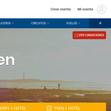
€
Origen
MADRID (MAD)
ES
EUR
Crear cuenta
|
Mi cuenta
UCEROS
CIRCUITOS
VUELOS
VER CONDICIONES
 en
ERRY + HOTEL
TREN + HOTEL