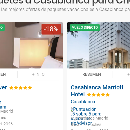
etes a Casablanca para Ch
 las mejores ofertas de paquetes vacacionales a Casablanca pa
18
TO
VUELO DIRECTO
MEN
+ INFO
RESUMEN
+
wer
Casablanca Marriott
Hotel
Casablanca
 Madrid
ches
Vuelos desde Madrid
oct 2026
8 días / 7 noches