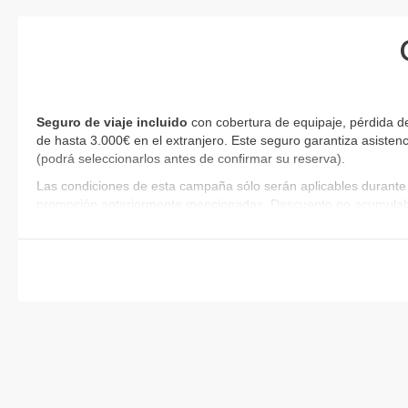
Seguro de viaje incluido
con cobertura de equipaje, pérdida de
de hasta 3.000€ en el extranjero. Este seguro garantiza asistenc
(podrá seleccionarlos antes de confirmar su reserva)
.
Las condiciones de esta campaña sólo serán aplicables durante 
promoción anteriormente mencionadas. Descuento no acumulab