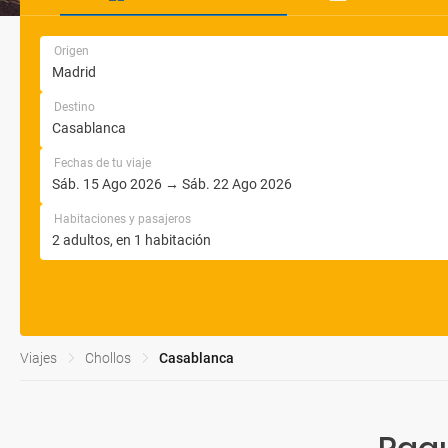
Origen
Destino
Fechas de tu viaje
Habitaciones y pasajeros
Viajes
Chollos
Casablanca