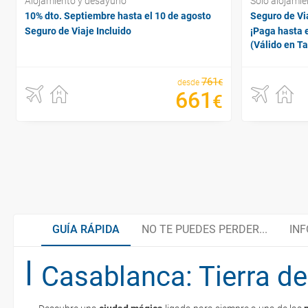
Alojamiento y desayuno
Sólo alojamie
10% dto. Septiembre hasta el 10 de agosto
Seguro de Via
Seguro de Viaje Incluido
¡Paga hasta e
(Válido en T
761
€
desde
661
€
GUÍA RÁPIDA
NO TE PUEDES PERDER...
INF
Casablanca: Tierra de
Tánger
Gastronomía marroquí