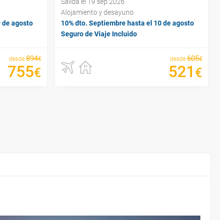
Salida el 19 sep 2026
Alojamiento y desayuno
0 de agosto
10% dto. Septiembre hasta el 10 de agosto
Seguro de Viaje Incluido
894
605
€
€
desde
desde
755
521
€
€
¿Por
¿Cu