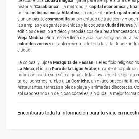
Descubre una
ciudad mágica
ligada para siempre a una de las
Casablanca
¿Cuándo ir?
historia: “
Casablanca
”
. La metrópolis,
capital económica
y
fina
La documentación de tu reserva te será enviada por mail en el mo
por su
bellísima costa Atlántica
, su excelente
oferta gastronó
esté realizado completamente.
y un ambiente
cosmopolita
salpimentado de tradición y moderni
las amplias y elegantes avenidas y la coqueta
Rabat
Documentación y aduanas
Ciudad Nueva
(
Vi
Respecto a las tarjetas de embarque, casi todas las compañías aér
edificios de estilo
art déco
y neoclásicos de aires afrancesados 
electrónicos por lo que podrás obtenerlas directamente en los mos
Vieja Medina
. Pintoresca y llena de vida, sus antiguas muralla
realizando el check-in por su web.
coloridos zocos
y establecimientos de toda la vida donde podrás
Agadir
¿Cómo llegar?
ciudad.
Eso sí, deberás estar atento si viajas con una compañía low cost,
exigen la presentación de la tarjeta de embarque (que deberás real
La colosal y lujosa
Mezquita de Hassan II
, el edificio religios
Salud y seguridad
no te carguen un suplemento extra en el mismo aeropuerto.
La Meca
; el idílico
Parc de la Ligue Arabe
, un auténtico pulmón 
bullicioso puerto son sólo algunas de las joyas que te esperan en 
En caso de tener que enviarte la documentación de un paquete vacaci
tarde, ponemos rumbo a
La Corniche
, un mítico paseo marítimo 
¿Dónde Alojarse?
te enviaremos la documentación de tu reserva alrededor de 10 días
restaurantes, terrazas a pie de playa y animadas discotecas. C
imprimir y llevar contigo en el viaje.
sol saboreando un delicioso cóctel es, sin duda, la mejor forma 
Esta documentación te será requerida en el mostrador de la compañ
check-in el día de la salida.
Encontrarás toda la información para tu viaje en nuestr