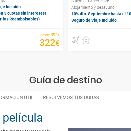
nto
Salida el 19 sep 2026
je Incluido
Alojamiento y desayuno
n 3 cuotas sin intereses!
10% dto. Septiembre hasta el 1
arifas Reembolsables)
Seguro de Viaje Incluido
394
€
desde
322
€
Guía de destino
ORMACIÓN ÚTIL
RESOLVEMOS TUS DUDAS
 película
Tánger
Gastronomía marroquí