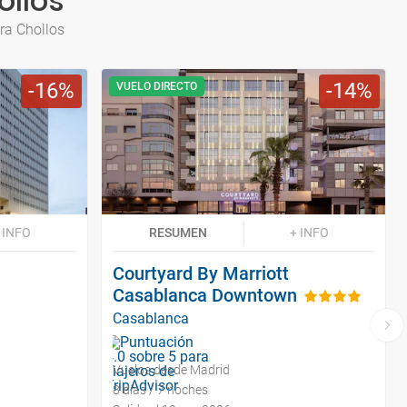
ollos
ra Chollos
16
14
VUELO DIRECTO
 INFO
RESUMEN
+ INFO
Courtyard By Marriott
Casablanca Downtown
Casablanca
Vuelos desde Madrid
8 días / 7 noches