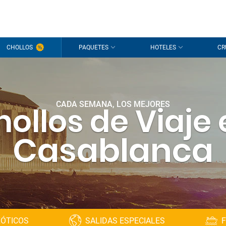
CHOLLOS
PAQUETES
HOTELES
CR
CADA SEMANA, LOS MEJORES
ollos de Viaje
Casablanca
XÓTICOS
SALIDAS ESPECIALES
F