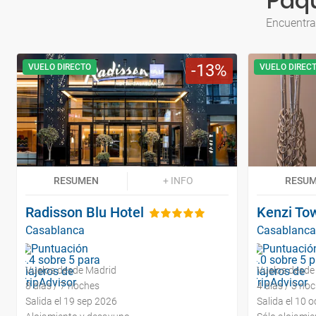
Paqu
Encuentra
13
VUELO DIRECTO
VUELO DIREC
RESUMEN
+ INFO
RESU
Radisson Blu Hotel
Kenzi To
Casablanca
Casablanca
Vuelos desde Madrid
Vuelos desde
8 días / 7 noches
4 días / 3 no
Salida el 19 sep 2026
Salida el 10 