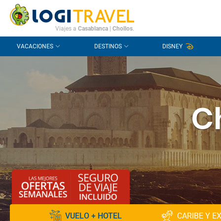
CONTACTO
PREGUNTAS FRECUENTES
Viajes a
Casablanca
|
Chollos
.
VACACIONES
DESTINOS
DISNEY
Ch
VUELO + HOTEL
CARIBE Y E