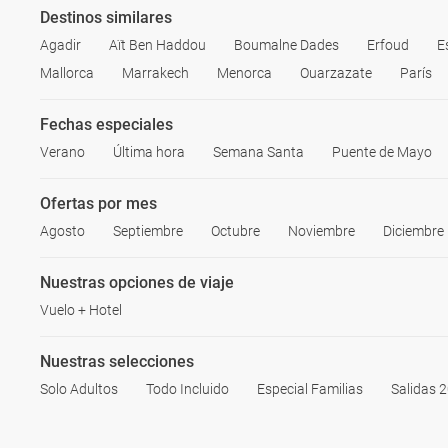
Destinos similares
Agadir
Aït Ben Haddou
Boumalne Dades
Erfoud
E
Mallorca
Marrakech
Menorca
Ouarzazate
París
Fechas especiales
Verano
Última hora
Semana Santa
Puente de Mayo
Ofertas por mes
Agosto
Septiembre
Octubre
Noviembre
Diciembre
Nuestras opciones de viaje
Vuelo + Hotel
Nuestras selecciones
Solo Adultos
Todo Incluido
Especial Familias
Salidas 