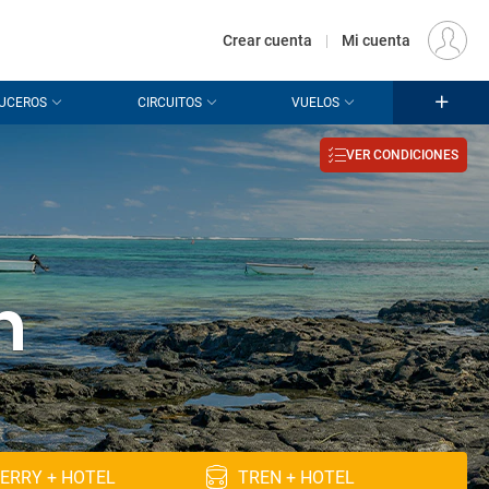
€
Origen
MADRID (MAD)
ES
EUR
Crear cuenta
|
Mi cuenta
UCEROS
CIRCUITOS
VUELOS
VER CONDICIONES
n
ERRY + HOTEL
TREN + HOTEL