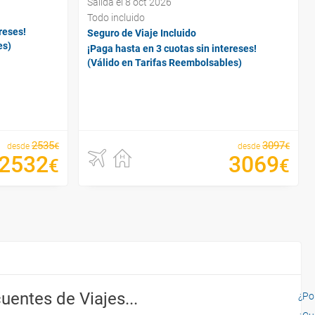
Salida el 8 oct 2026
Todo incluido
reses!
Seguro de Viaje Incluido
es)
¡Paga hasta en 3 cuotas sin intereses!
(Válido en Tarifas Reembolsables)
2535
3097
€
€
desde
desde
2532
3069
€
€
uentes de Viajes...
¿Por