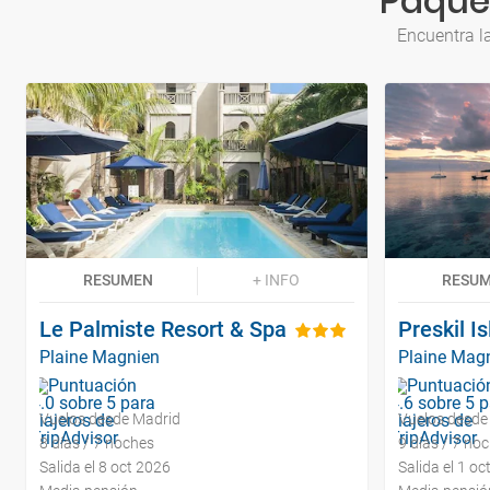
Paque
Encuentra l
RESUMEN
+ INFO
RESU
Le Palmiste Resort & Spa
Preskil I
Plaine Magnien
Plaine Mag
Vuelos desde Madrid
Vuelos desde
8 días / 7 noches
9 días / 7 no
Salida el 8 oct 2026
Salida el 1 oc