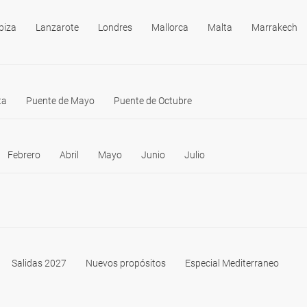
biza
Lanzarote
Londres
Mallorca
Malta
Marrakech
ta
Puente de Mayo
Puente de Octubre
Febrero
Abril
Mayo
Junio
Julio
Salidas 2027
Nuevos propósitos
Especial Mediterraneo