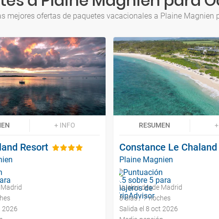
tes a Plaine Magnien para O
as mejores ofertas de paquetes vacacionales a Plaine Magnien 
MEN
+ INFO
RESUMEN
+
sland Resort
Constance Le Chaland
nien
Plaine Magnien
 Madrid
Vuelos desde Madrid
ches
8 días / 7 noches
t 2026
Salida el 8 oct 2026