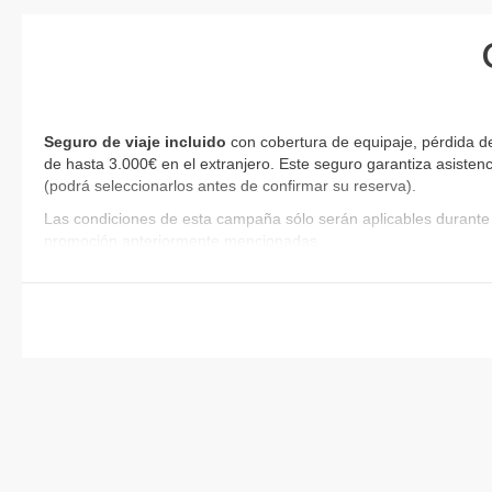
Seguro de viaje incluido
con cobertura de equipaje, pérdida d
de hasta 3.000€ en el extranjero. Este seguro garantiza asistenc
(podrá seleccionarlos antes de confirmar su reserva)
.
Las condiciones de esta campaña sólo serán aplicables durante 
promoción anteriormente mencionadas.