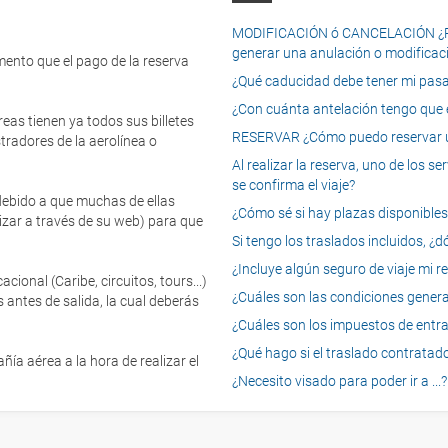
MODIFICACIÓN ó CANCELACIÓN ¿Pued
generar una anulación o modificaci
mento que el pago de la reserva
¿Qué caducidad debe tener mi pasapo
¿Con cuánta antelación tengo que e
eas tienen ya todos sus billetes
RESERVAR ¿Cómo puedo reservar un
tradores de la aerolínea o
Al realizar la reserva, uno de los 
se confirma el viaje?
 debido a que muchas de ellas
¿Cómo sé si hay plazas disponibles e
izar a través de su web) para que
Si tengo los traslados incluidos, ¿
¿Incluye algún seguro de viaje mi r
onal (Caribe, circuitos, tours...)
¿Cuáles son las condiciones general
 antes de salida, la cual deberás
¿Cuáles son los impuestos de entrad
¿Qué hago si el traslado contratado
ía aérea a la hora de realizar el
¿Necesito visado para poder ir a ...?