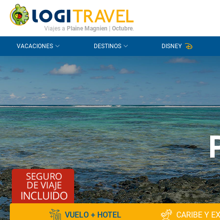
CONTACTO
PREGUNTAS FRECUENTES
Viajes a
Plaine Magnien
|
Octubre
.
VACACIONES
DESTINOS
DISNEY
VUELO + HOTEL
CARIBE Y E