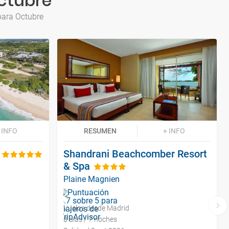
ctubre
para Octubre
 INFO
RESUMEN
+ INFO
Shandrani Beachcomber Resort
& Spa
Plaine Magnien
Vuelos desde Madrid
8 días / 7 noches