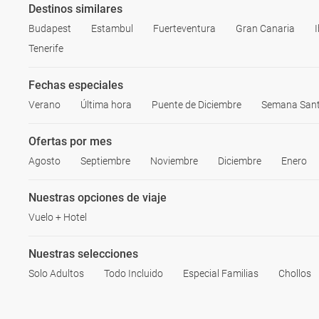
Destinos similares
Budapest
Estambul
Fuerteventura
Gran Canaria
I
Tenerife
Fechas especiales
Verano
Última hora
Puente de Diciembre
Semana San
Ofertas por mes
Agosto
Septiembre
Noviembre
Diciembre
Enero
Nuestras opciones de viaje
Vuelo + Hotel
Nuestras selecciones
Solo Adultos
Todo Incluido
Especial Familias
Chollos