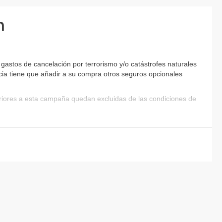
n
gastos de cancelación por terrorismo y/o catástrofes naturales
encia tiene que añadir a su compra otros seguros opcionales
eriores a esta campaña quedan excluidas de las condiciones de