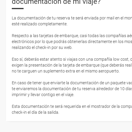
documentación de mi viaje?
La documentación de tu reserva te será enviada por mail en el mo
esté realizado completamente.
Respecto a las tarjetas de embarque, casi todas las compañías aér
electrónicos por lo que podrás obtenerlas directamente en los mos
realizando el check-in por su web.
Eso sí, deberás estar atento si viajas con una compañía low cost,
exigen la presentación de la tarjeta de embarque (que deberás real
no te carguen un suplemento extra en el mismo aeropuerto.
En caso de tener que enviarte la documentación de un paquete vacaci
te enviaremos la documentación de tu reserva alrededor de 10 días
imprimir y llevar contigo en el viaje.
Esta documentación te será requerida en el mostrador de la compañ
check-in el día de la salida.