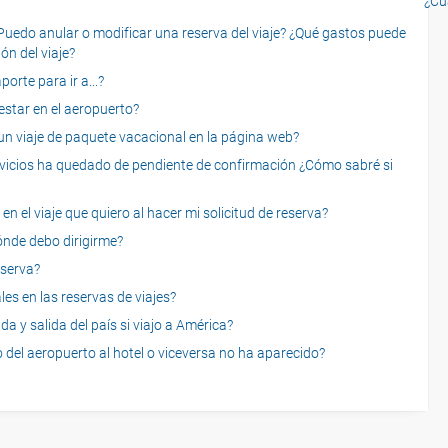
¿Cu
o anular o modificar una reserva del viaje? ¿Qué gastos puede
ón del viaje?
rte para ir a...?
star en el aeropuerto?
 viaje de paquete vacacional en la página web?
servicios ha quedado de pendiente de confirmación ¿Cómo sabré si
n el viaje que quiero al hacer mi solicitud de reserva?
dónde debo dirigirme?
eserva?
es en las reservas de viajes?
a y salida del país si viajo a América?
 del aeropuerto al hotel o viceversa no ha aparecido?