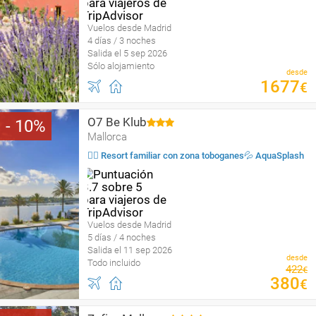
Vuelos desde Madrid
4 días / 3 noches
Salida el 5 sep 2026
Sólo alojamiento
desde
1677
€
O7 Be Klub
10
Mallorca
🏄🏻 Resort familiar con zona toboganes💦 AquaSplash
Vuelos desde Madrid
5 días / 4 noches
Salida el 11 sep 2026
desde
Todo incluido
422
€
380
€