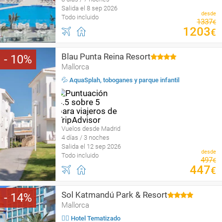
Salida el 8 sep 2026
desde
Todo incluido
1337
€
1203
€
Blau Punta Reina Resort
10
Mallorca
💦 AquaSplah, toboganes y parque infantil
Vuelos desde Madrid
4 días / 3 noches
Salida el 12 sep 2026
desde
Todo incluido
497
€
447
€
Sol Katmandú Park & Resort
14
Mallorca
🤹‍♀️ Hotel Tematizado