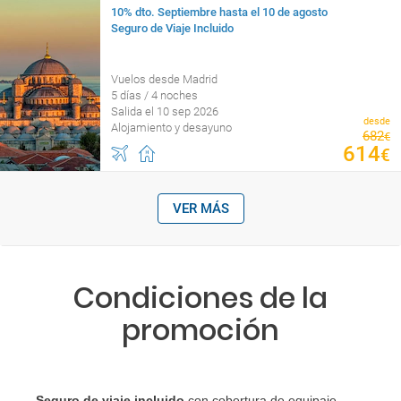
10% dto. Septiembre hasta el 10 de agosto
Seguro de Viaje Incluido
Vuelos desde Madrid
5 días / 4 noches
Salida el 10 sep 2026
desde
Alojamiento y desayuno
682
€
614
€
VER MÁS
Condiciones de la
promoción
Seguro de viaje incluido
con cobertura de equipaje,