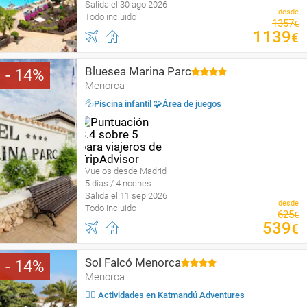
Salida el 30 ago 2026
desde
Todo incluido
1357
€
1139
€
Bluesea Marina Parc
14
Menorca
💦Piscina infantil 🧩Área de juegos
Vuelos desde Madrid
5 días / 4 noches
Salida el 11 sep 2026
desde
Todo incluido
625
€
539
€
Sol Falcó Menorca
14
Menorca
🤹‍♀️ Actividades en Katmandú Adventures