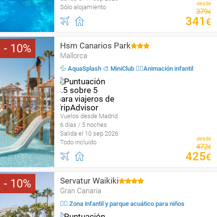
desde
Sólo alojamiento
379
€
341
€
Hsm Canarios Park
10
Mallorca
💦 AquaSplash 🎨 MiniClub 🤹‍♂️Animación infantil
Vuelos desde Madrid
6 días / 5 noches
Salida el 10 sep 2026
desde
Todo incluido
472
€
425
€
Servatur Waikiki
10
Gran Canaria
🤹‍♀️ Zona infantil y parque acuático para niños