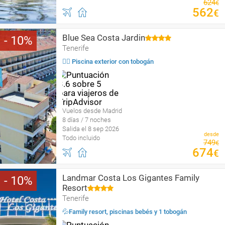
624
€
562
€
Blue Sea Costa Jardin
10
Tenerife
🏄‍♀️ Piscina exterior con tobogán
Vuelos desde Madrid
8 días / 7 noches
Salida el 8 sep 2026
desde
Todo incluido
749
€
674
€
Landmar Costa Los Gigantes Family
10
Resort
Tenerife
💦Family resort, piscinas bebés y 1 tobogán