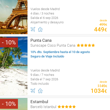
Vuelos desde Madrid
4 días / 3 noches
Salida el 6 sep 2026
desde
Alojamiento y desayuno
499
€
449
€
Punta Cana
10
Sunscape Coco Punta Cana
10% dto. Septiembre hasta el 10 de agosto
Seguro de Viaje Incluido
Vuelos desde Madrid
9 días / 7 noches
Salida el 7 sep 2026
desde
Todo incluido
1149
€
1034
€
Estambul
10
Barceló Istanbul