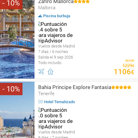
Zafiro Mallorca
10
Mallorca
🌊 Piscina burbuja
Vuelos desde Madrid
7 días / 6 noches
Salida el 9 sep 2026
desde
Todo incluido
1229
€
1106
€
Bahia Principe Explore Fantasia
10
Tenerife
🤹‍♀️ Hotel Tematizado
Vuelos desde Madrid
8 días / 7 noches