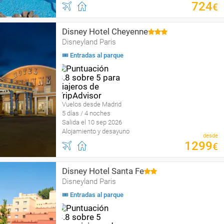
724
€
Disney Hotel Cheyenne
Disneyland Paris
🎟 Entradas al parque
Vuelos desde Madrid
5 días / 4 noches
Salida el 10 sep 2026
Alojamiento y desayuno
desde
1299
€
Disney Hotel Santa Fe
Disneyland Paris
🎟 Entradas al parque