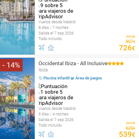
Vuelos desde Madrid
8 días / 7 noches
Salida el 7 sep 2026
desde
Todo incluido
807
€
726
€
Occidental Ibiza - All Inclusive
14
Ibiza
💦 Piscina infantil 🧩 Área de juegos
Vuelos desde Madrid
5 días / 4 noches
Salida el 7 sep 2026
desde
Todo incluido
625
€
539
€