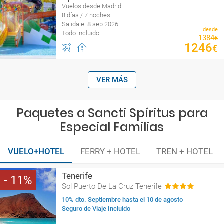
Vuelos desde Madrid
8 días / 7 noches
Salida el 8 sep 2026
desde
Todo incluido
1384
€
1246
€
VER MÁS
Paquetes a Sancti Spíritus para
Especial Familias
VUELO+HOTEL
FERRY + HOTEL
TREN + HOTEL
Tenerife
11
Sol Puerto De La Cruz Tenerife
10% dto. Septiembre hasta el 10 de agosto
Seguro de Viaje Incluido