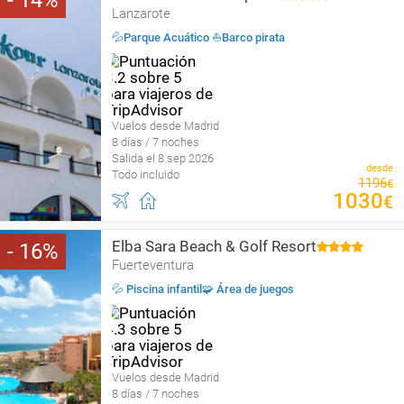
14
Lanzarote
💦Parque Acuático ⛵️Barco pirata
Vuelos desde Madrid
8 días / 7 noches
Salida el 8 sep 2026
desde
Todo incluido
1196
€
1030
€
Elba Sara Beach & Golf Resort
16
Fuerteventura
💦 Piscina infantil🧩 Área de juegos
Vuelos desde Madrid
8 días / 7 noches