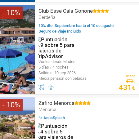
Club Esse Cala Gonone
10
Cerdeña
10% dto. Septiembre hasta el 10 de agosto
Seguro de Viaje Incluido
Vuelos desde Madrid
5 días / 4 noches
Salida el 10 sep 2026
desde
Media pensión con bebidas
479
€
431
€
Zafiro Menorca
10
Menorca
💦 AquaSplash