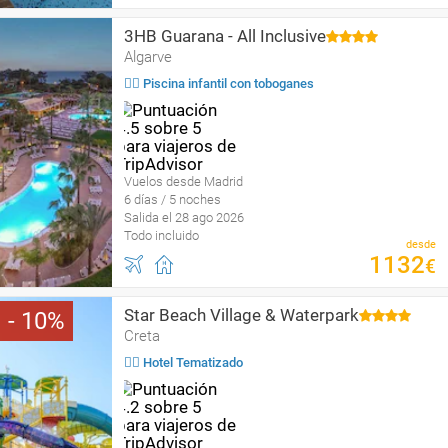
3HB Guarana - All Inclusive
Algarve
🏄‍♀️ Piscina infantil con toboganes
Vuelos desde Madrid
6 días / 5 noches
Salida el 28 ago 2026
Todo incluido
desde
1132
€
Star Beach Village & Waterpark
10
Creta
🤹‍♀️ Hotel Tematizado