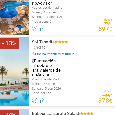
Vuelos desde Madrid
5 días / 4 noches
Salida el 11 sep 2026
desde
Media pensión
775
€
697
€
Sol Tenerife
13
Tenerife
💦Piscina infantil 🎨 MiniClub
Vuelos desde Madrid
8 días / 7 noches
Salida el 5 sep 2026
desde
Todo incluido
1129
€
978
€
Bakour Lanzarote Splash