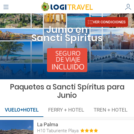
VER CONDICIONES
Junio en
Sancti Spíritus
Paquetes a Sancti Spíritus para
Junio
VUELO+HOTEL
FERRY + HOTEL
TREN + HOTEL
La Palma
H10 Taburiente Playa