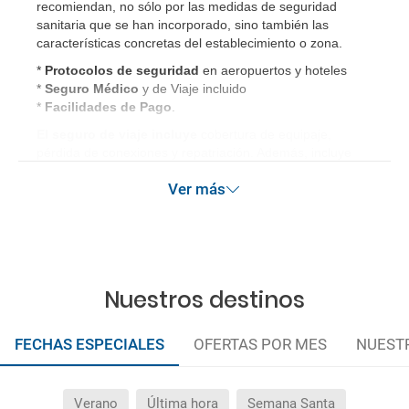
recomiendan, no sólo por las medidas de seguridad
sanitaria que se han incorporado, sino también las
características concretas del establecimiento o zona.
*
Protocolos de
seguridad
en aeropuertos y hoteles
*
Seguro Médico
y de Viaje incluido
*
Facilidades de Pago
.
El seguro de viaje incluye
cobertura de equipaje,
pérdida de conexiones y repatriación. Además, incluye
gastos médicos así como gastos de cancelación por
Ver más
terrorismo y/o catástrofes naturales de hasta 3.000€ en el
extranjero. Este seguro garantiza asistencia básica en
destino, pero no olvide que si quiere reforzar esta
asistencia tiene que añadir a su compra otros seguros
opcionales (podrá seleccionarlos antes de confirmar su
reserva).
Nuestros destinos
FECHAS ESPECIALES
OFERTAS POR MES
NUEST
Verano
Última hora
Semana Santa