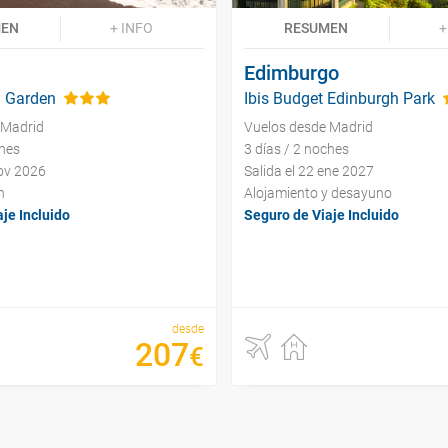
MEN
+ INFO
RESUMEN
+
Edimburgo
 Garden
Ibis Budget Edinburgh Park
 Madrid
Vuelos desde Madrid
ches
3 días / 2 noches
nov 2026
Salida el 22 ene 2027
n
Alojamiento y desayuno
je Incluido
Seguro de Viaje Incluido
desde
207
€