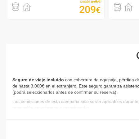
230
€
desde
209
€
Seguro de viaje incluido
con cobertura de equipaje, pérdida de
de hasta 3.000€ en el extranjero. Este seguro garantiza asistenc
(podrá seleccionarlos antes de confirmar su reserva)
.
Las condiciones de esta campaña sólo serán aplicables durante 
promoción anteriormente mencionadas.