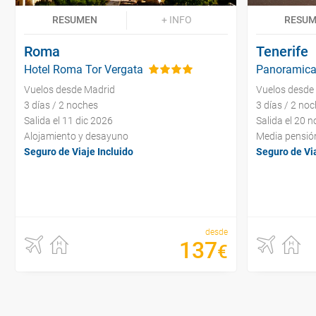
RESUMEN
+ INFO
RESU
Roma
Tenerife
Hotel Roma Tor Vergata
Panoramica
Vuelos desde Madrid
Vuelos desde
3 días / 2 noches
3 días / 2 no
Salida el 11 dic 2026
Salida el 20 
Alojamiento y desayuno
Media pensió
Seguro de Viaje Incluido
Seguro de Via
desde
137
€