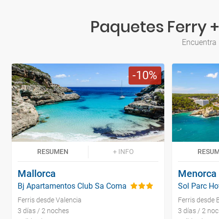
Paquetes Ferry +
Encuentra 
10
RESUMEN
+ INFO
RESU
Mallorca
Menorca
Bj Apartamentos Club Sa Coma
Sol Parc Ho
Ferris desde Valencia
Ferris desde 
3 días / 2 noches
3 días / 2 no