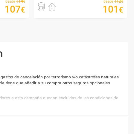
114
112
€
€
desde
desde
107
101
€
€
n
astos de cancelación por terrorismo y/o catástrofes naturales
encia tiene que añadir a su compra otros seguros opcionales
eriores a esta campaña quedan excluidas de las condiciones de