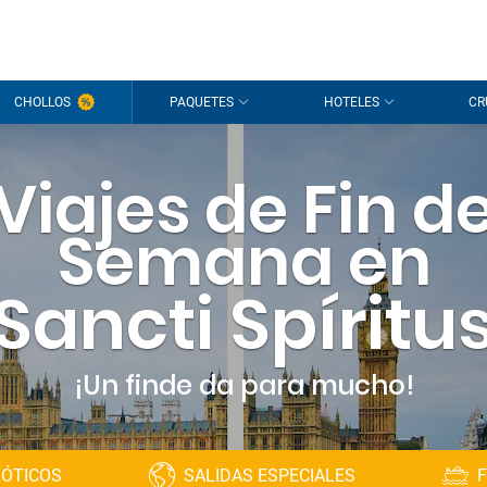
¡Hola
CHOLLOS
PAQUETES
HOTELES
CR
Estamos
sesión
p
Viajes de Fin d
¿Todavía s
Semana en
Sancti Spíritu
¡Un finde da para mucho!
XÓTICOS
SALIDAS ESPECIALES
F