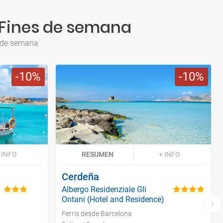
a Fines de semana
s de semana
10
10
 INFO
RESUMEN
+ INFO
Cerdeña
Albergo Residenziale Gli
Ontani (Hotel and Residence)
Ferris desde Barcelona