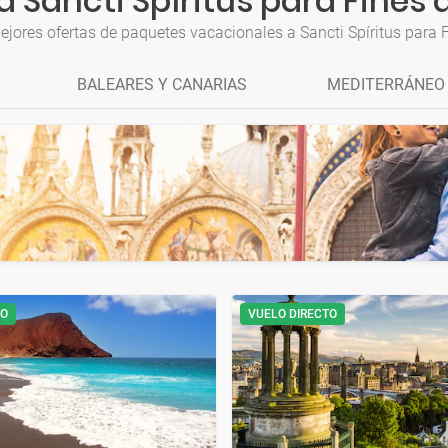
a Sancti Spíritus para Fines
ejores ofertas de paquetes vacacionales a Sancti Spíritus para
BALEARES Y CANARIAS
MEDITERRÁNEO
TO
VUELO DIRECTO