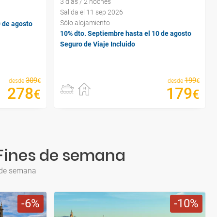
3 días / 2 noches
Salida el 11 sep 2026
Sólo alojamiento
0 de agosto
10% dto. Septiembre hasta el 10 de agosto
Seguro de Viaje Incluido
309
199
€
€
desde
desde
278
179
€
€
a Fines de semana
s de semana
6
10