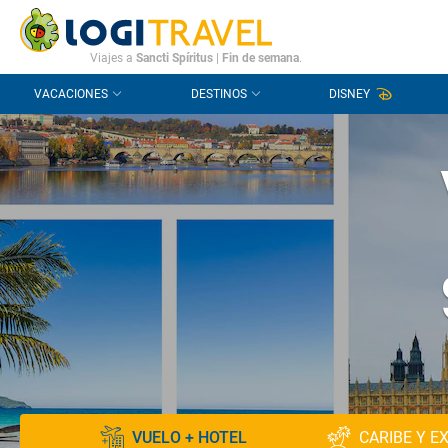
CONTACTO
PREGUNTAS FRECUENTES
Viajes a
Sancti Spíritus
|
Fin de semana
.
VACACIONES
DESTINOS
DISNEY
VUELO + HOTEL
CARIBE Y E