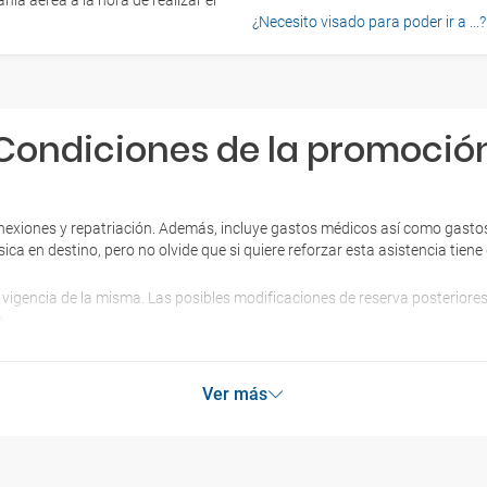
ía aérea a la hora de realizar el
¿Necesito visado para poder ir a ...?
Condiciones de la promoció
nexiones y repatriación. Además, incluye gastos médicos así como gastos
sica en destino, pero no olvide que si quiere reforzar esta asistencia tie
 vigencia de la misma. Las posibles modificaciones de reserva posterior
.
Ver más