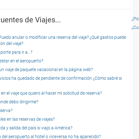
uentes de Viajes...
¿Por
¿Cu
o anular o modificar una reserva del viaje? ¿Qué gastos puede
ón del viaje?
rte para ir a...?
star en el aeropuerto?
 viaje de paquete vacacional en la página web?
servicios ha quedado de pendiente de confirmación ¿Cómo sabré si
n el viaje que quiero al hacer mi solicitud de reserva?
dónde debo dirigirme?
eserva?
es en las reservas de viajes?
a y salida del país si viajo a América?
 del aeropuerto al hotel o viceversa no ha aparecido?