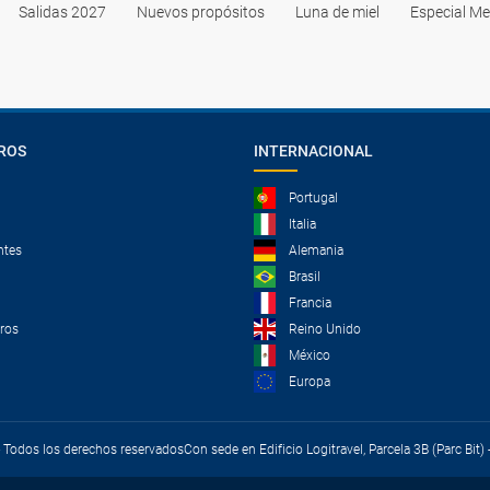
Salidas 2027
Nuevos propósitos
Luna de miel
Especial Me
ROS
INTERNACIONAL
Portugal
Italia
ntes
Alemania
Brasil
Francia
tros
Reino Unido
México
Europa
 - Todos los derechos reservados
Con sede en Edificio Logitravel, Parcela 3B (Parc Bit