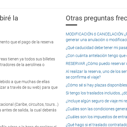
iré la
Otras preguntas frec
MODIFICACIÓN ó CANCELACIÓN ¿Pued
generar una anulación o modificaci
mento que el pago de la reserva
¿Qué caducidad debe tener mi pasapo
¿Con cuánta antelación tengo que e
eas tienen ya todos sus billetes
RESERVAR ¿Cómo puedo reservar un
tradores de la aerolínea o
Al realizar la reserva, uno de los 
se confirma el viaje?
 debido a que muchas de ellas
¿Cómo sé si hay plazas disponibles e
izar a través de su web) para que
Si tengo los traslados incluidos, ¿
¿Incluye algún seguro de viaje mi r
onal (Caribe, circuitos, tours...)
¿Cuáles son las condiciones general
 antes de salida, la cual deberás
¿Cuáles son los impuestos de entrad
¿Qué hago si el traslado contratado