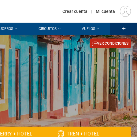
€
Origen
MADRID (MAD)
ES
EUR
Crear cuenta
|
Mi cuenta
UCEROS
CIRCUITOS
VUELOS
VER CONDICIONES
ERRY + HOTEL
TREN + HOTEL