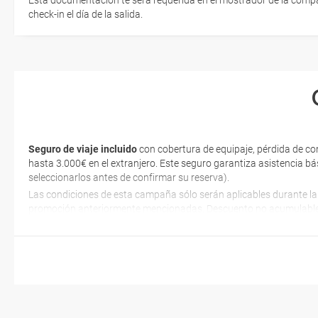
Esta documentación te será requerida en el mostrador de la compañ
check-in el día de la salida.
Seguro de viaje incluido
con cobertura de equipaje, pérdida de co
hasta 3.000€ en el extranjero. Este seguro garantiza asistencia bá
seleccionarlos antes de confirmar su reserva).
Las condiciones de esta campaña sólo serán aplicables durante la
promoción anteriormente mencionadas. Descuento no acumulable