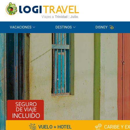
CONTACTO
PREGUNTAS FRECUENTES
Viajes a
Trinidad
|
Julio
.
VACACIONES
DESTINOS
DISNEY
VUELO + HOTEL
CARIBE Y E