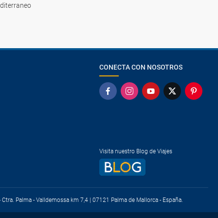
diterraneo
CONECTA CON NOSOTROS
Visita nuestro Blog de Viajes
) - Ctra. Palma - Valldemossa km 7,4 | 07121 Palma de Mallorca - España.