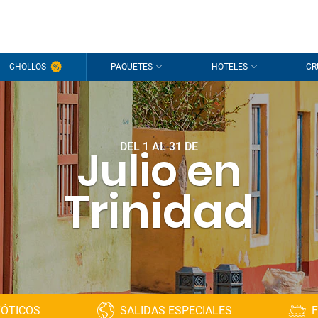
CHOLLOS
PAQUETES
HOTELES
CR
DEL 1 AL 31 DE
Julio en
Trinidad
XÓTICOS
SALIDAS ESPECIALES
F