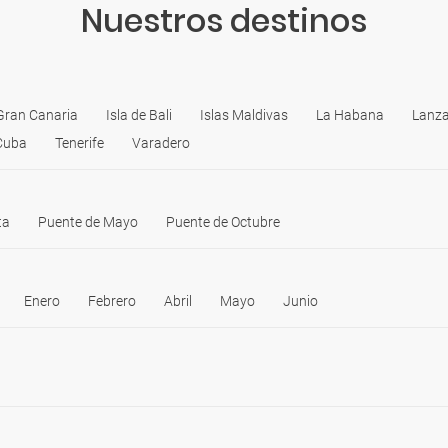
Nuestros destinos
Gran Canaria
Isla de Bali
Islas Maldivas
La Habana
Lanza
Cuba
Tenerife
Varadero
ta
Puente de Mayo
Puente de Octubre
Enero
Febrero
Abril
Mayo
Junio