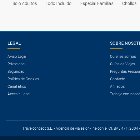
Solo Adultos
Todo Incluido
Especial Familias
Chollos
LEGAL
SOBRE NOSOT
Aviso Legal
Quiénes somos
Privacidad
Guías de Viajes
Seguridad
Preguntas Frecue
Política de Cookies
Contacto
Canal Ético
Afiliados
Accesibilidad
Trabaja con noso
Travelconcept S.L. - Agencia de viajes on-line con el CI. BAL 471, 2004