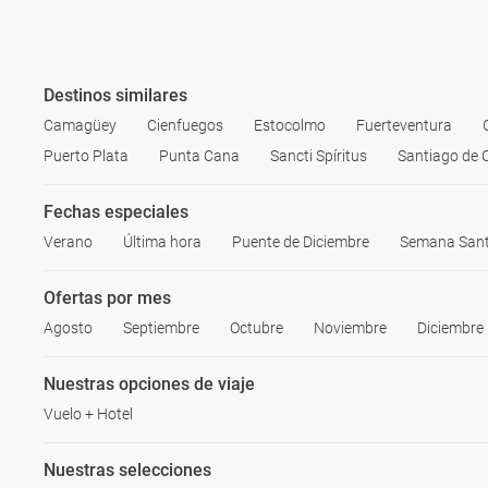
Destinos similares
Camagüey
Cienfuegos
Estocolmo
Fuerteventura
Puerto Plata
Punta Cana
Sancti Spíritus
Santiago de 
Fechas especiales
Verano
Última hora
Puente de Diciembre
Semana San
Ofertas por mes
Agosto
Septiembre
Octubre
Noviembre
Diciembre
Nuestras opciones de viaje
Vuelo + Hotel
Nuestras selecciones