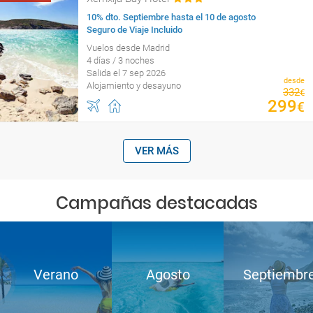
10% dto. Septiembre hasta el 10 de agosto
Seguro de Viaje Incluido
Vuelos desde Madrid
4 días / 3 noches
Salida el 7 sep 2026
desde
Alojamiento y desayuno
332
€
299
€
VER MÁS
Campañas destacadas
Verano
Agosto
Septiembr