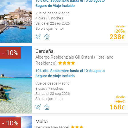
10% dto. Septiembre hasta el 10 de agosto
Seguro de Viaje Incluido
Vuelos desde Madrid
4 días / 3 noches
Salida el 22 sep 2026
desde
Sólo alojamiento
265
€
238
€
Cerdeña
10
Albergo Residenziale Gli Ontani (Hotel and
Residence)
10% dto. Septiembre hasta el 10 de agosto
Seguro de Viaje Incluido
Vuelos desde Madrid
8 días / 7 noches
Salida el 23 sep 2026
desde
Sólo alojamiento
187
€
168
€
Malta
10
Xemxija Bay Hotel