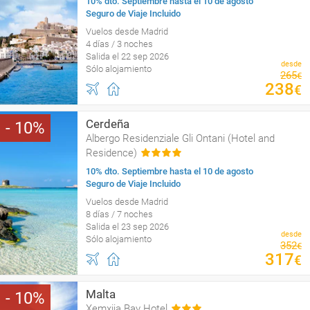
10% dto. Septiembre hasta el 10 de agosto
Seguro de Viaje Incluido
Vuelos desde Madrid
4 días / 3 noches
Salida el 22 sep 2026
desde
Sólo alojamiento
265
€
238
€
Cerdeña
10
Albergo Residenziale Gli Ontani (Hotel and
Residence)
10% dto. Septiembre hasta el 10 de agosto
Seguro de Viaje Incluido
Vuelos desde Madrid
8 días / 7 noches
Salida el 23 sep 2026
desde
Sólo alojamiento
352
€
317
€
Malta
10
Xemxija Bay Hotel