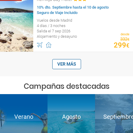
10% dto. Septiembre hasta el 10 de agosto
Seguro de Viaje Incluido
Vuelos desde Madrid
4 días / 3 noches
Salida el 7 sep 2026
desde
Alojamiento y desayuno
332
€
299
€
VER MÁS
Campañas destacadas
Verano
Agosto
Septiembr