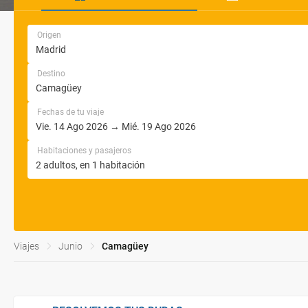
Origen
Destino
Fechas de tu viaje
Habitaciones y pasajeros
Viajes
Junio
Camagüey