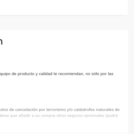
n
equipo de producto y calidad te recomiendan, no sólo por las
tos de cancelación por terrorismo y/o catástrofes naturales de
ia tiene que añadir a su compra otros seguros opcionales (podrá