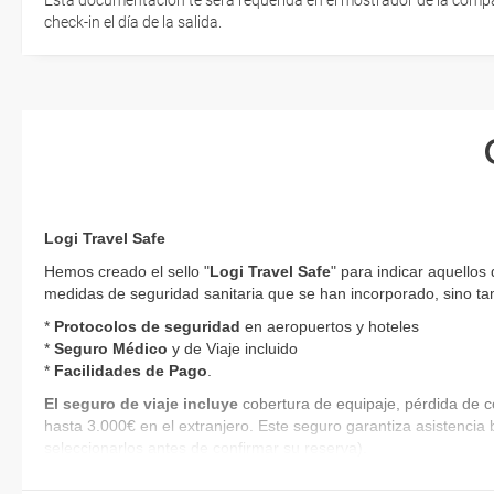
Esta documentación te será requerida en el mostrador de la compañ
check-in el día de la salida.
Logi Travel Safe
Hemos creado el sello "
Logi Travel Safe
" para indicar aquellos
medidas de seguridad sanitaria que se han incorporado, sino tam
*
Protocolos de
seguridad
en aeropuertos y hoteles
*
Seguro Médico
y de Viaje incluido
*
Facilidades de Pago
.
El seguro de viaje incluye
cobertura de equipaje, pérdida de c
hasta 3.000€ en el extranjero. Este seguro garantiza asistencia 
seleccionarlos antes de confirmar su reserva).