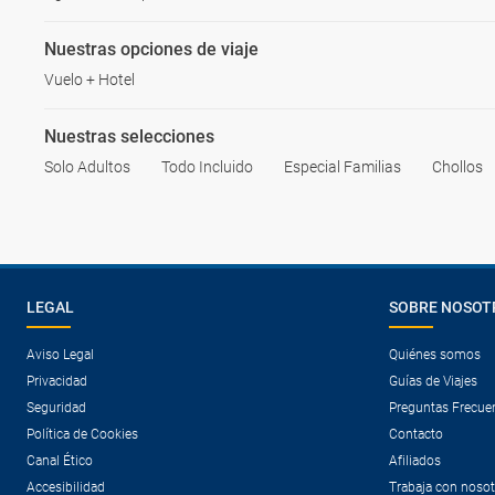
Nuestras opciones de viaje
Vuelo + Hotel
Nuestras selecciones
Solo Adultos
Todo Incluido
Especial Familias
Chollos
LEGAL
SOBRE NOSOT
Aviso Legal
Quiénes somos
Privacidad
Guías de Viajes
Seguridad
Preguntas Frecue
Política de Cookies
Contacto
Canal Ético
Afiliados
Accesibilidad
Trabaja con noso