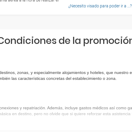
ía aérea a la hora de realizar el
¿Necesito visado para poder ir a ...?
Condiciones de la promoció
 destinos, zonas, y especialmente alojamientos y hoteles, que nuestro 
bién las características concretas del establecimiento o zona.
onexiones y repatriación. Además, incluye gastos médicos así como gas
básica en destino, pero no olvide que si quiere reforzar esta asistenc