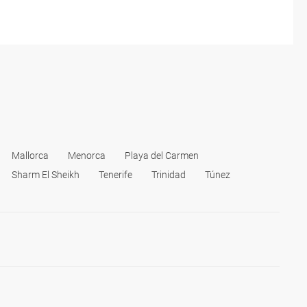
Mallorca
Menorca
Playa del Carmen
Sharm El Sheikh
Tenerife
Trinidad
Túnez