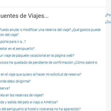
uentes de Viajes...
¿Por
¿Cu
o anular o modificar una reserva del viaje? ¿Qué gastos puede
ón del viaje?
rte para ir a...?
star en el aeropuerto?
 viaje de paquete vacacional en la página web?
servicios ha quedado de pendiente de confirmación ¿Cómo sabré si
n el viaje que quiero al hacer mi solicitud de reserva?
dónde debo dirigirme?
eserva?
es en las reservas de viajes?
a y salida del país si viajo a América?
 del aeropuerto al hotel o viceversa no ha aparecido?