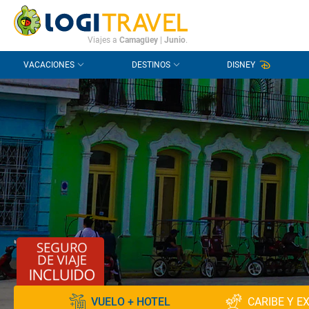
CONTACTO
PREGUNTAS FRECUENTES
Viajes a
Camagüey
|
Junio
.
VACACIONES
DESTINOS
DISNEY
VUELO + HOTEL
CARIBE Y E