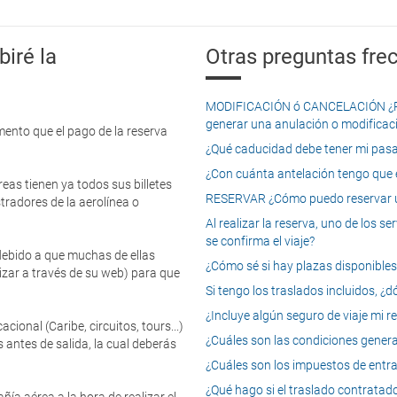
iré la
Otras preguntas frec
MODIFICACIÓN ó CANCELACIÓN ¿Pued
generar una anulación o modificaci
mento que el pago de la reserva
¿Qué caducidad debe tener mi pasapo
¿Con cuánta antelación tengo que e
eas tienen ya todos sus billetes
RESERVAR ¿Cómo puedo reservar un
tradores de la aerolínea o
Al realizar la reserva, uno de los 
se confirma el viaje?
 debido a que muchas de ellas
¿Cómo sé si hay plazas disponibles e
izar a través de su web) para que
Si tengo los traslados incluidos, ¿
¿Incluye algún seguro de viaje mi r
onal (Caribe, circuitos, tours...)
¿Cuáles son las condiciones general
 antes de salida, la cual deberás
¿Cuáles son los impuestos de entrad
¿Qué hago si el traslado contratado