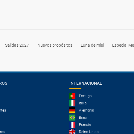
Salidas 2027
Nuevos propósitos
Luna de miel
Especial Me
ROS
INTERNACIONAL
Portugal
Italia
ntes
Alemania
Brasil
Francia
tros
Reino Unido