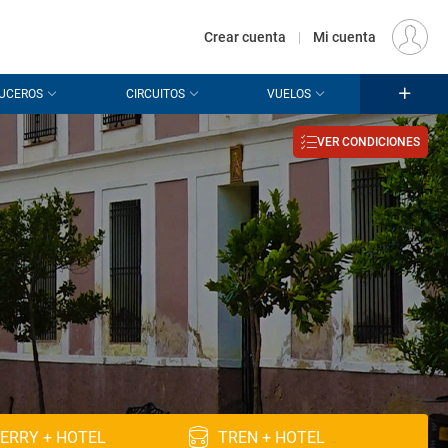
€
Origen
MADRID (MAD)
ES
EUR
Crear cuenta
|
Mi cuenta
UCEROS
CIRCUITOS
VUELOS
VER CONDICIONES
ERRY + HOTEL
TREN + HOTEL