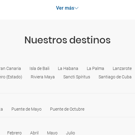
Ver más
Nuestros destinos
ran Canaria
Isla de Bali
La Habana
La Palma
Lanzarote
iro (Estado)
Riviera Maya
Sancti Spíritus
Santiago de Cuba
ta
Puente de Mayo
Puente de Octubre
Febrero
Abril
Mayo
Julio