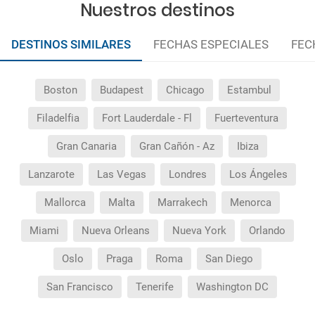
Nuestros destinos
DESTINOS SIMILARES
FECHAS ESPECIALES
FEC
Boston
Budapest
Chicago
Estambul
Filadelfia
Fort Lauderdale - Fl
Fuerteventura
Gran Canaria
Gran Cañón - Az
Ibiza
Lanzarote
Las Vegas
Londres
Los Ángeles
Mallorca
Malta
Marrakech
Menorca
Miami
Nueva Orleans
Nueva York
Orlando
Oslo
Praga
Roma
San Diego
San Francisco
Tenerife
Washington DC