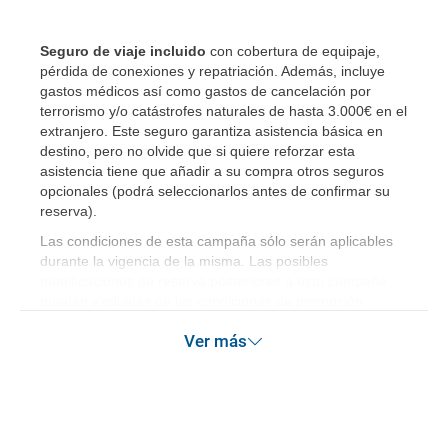
Seguro de viaje incluido
con cobertura de equipaje,
pérdida de conexiones y repatriación. Además, incluye
gastos médicos así como gastos de cancelación por
terrorismo y/o catástrofes naturales de hasta 3.000€ en el
extranjero. Este seguro garantiza asistencia básica en
destino, pero no olvide que si quiere reforzar esta
asistencia tiene que añadir a su compra otros seguros
opcionales (podrá seleccionarlos antes de confirmar su
reserva)
.
Las condiciones de esta campaña sólo serán aplicables
durante la vigencia de la misma. Las posibles
modificaciones de reserva posteriores a esta campaña
quedan excluidas de las condiciones de promoción
anteriormente mencionadas.
Ver más