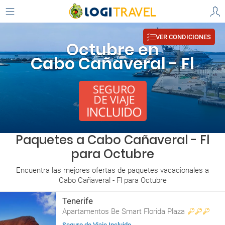
VER CONDICIONES
Octubre en
Cabo Cañaveral - Fl
Paquetes a Cabo Cañaveral - Fl
para Octubre
Encuentra las mejores ofertas de paquetes vacacionales a
Cabo Cañaveral - Fl para Octubre
Tenerife
Apartamentos Be Smart Florida Plaza
Seguro de Viaje Incluido