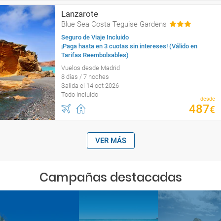
Lanzarote
Blue Sea Costa Teguise Gardens
Seguro de Viaje Incluido
¡Paga hasta en 3 cuotas sin intereses! (Válido en
Tarifas Reembolsables)
Vuelos desde Madrid
8 días / 7 noches
Salida el 14 oct 2026
Todo incluido
desde
487
€
VER MÁS
Campañas destacadas