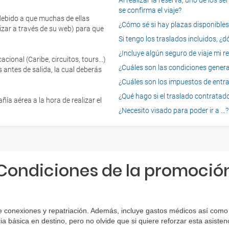
Al realizar la reserva, uno de los 
se confirma el viaje?
 debido a que muchas de ellas
¿Cómo sé si hay plazas disponibles e
izar a través de su web) para que
Si tengo los traslados incluidos, ¿
¿Incluye algún seguro de viaje mi r
onal (Caribe, circuitos, tours...)
¿Cuáles son las condiciones general
 antes de salida, la cual deberás
¿Cuáles son los impuestos de entrad
¿Qué hago si el traslado contratado
ía aérea a la hora de realizar el
¿Necesito visado para poder ir a ...?
Condiciones de la promoció
e conexiones y repatriación. Además, incluye gastos médicos así como 
ia básica en destino, pero no olvide que si quiere reforzar esta asist