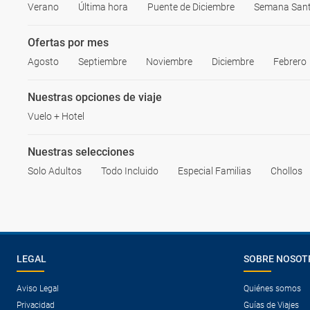
Verano
Última hora
Puente de Diciembre
Semana San
Ofertas por mes
Agosto
Septiembre
Noviembre
Diciembre
Febrero
Nuestras opciones de viaje
Vuelo + Hotel
Nuestras selecciones
Solo Adultos
Todo Incluido
Especial Familias
Chollos
LEGAL
SOBRE NOSOT
Aviso Legal
Quiénes somos
Privacidad
Guías de Viajes