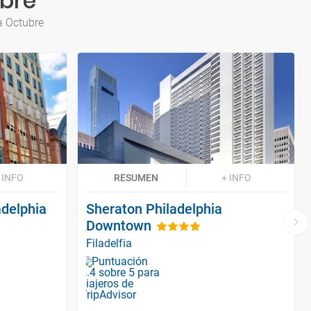
ubre
a Octubre
 INFO
RESUMEN
+ INFO
adelphia
Sheraton Philadelphia
Downtown
Filadelfia