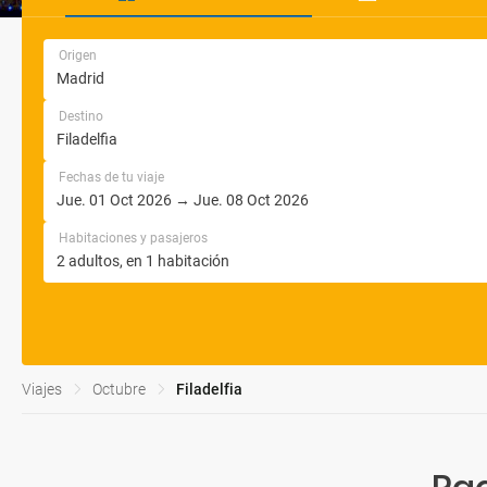
Origen
Destino
Fechas de tu viaje
Habitaciones y pasajeros
Viajes
Octubre
Filadelfia