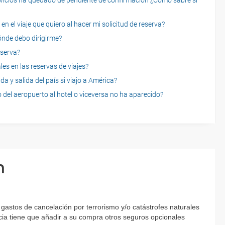
servicios ha quedado de pendiente de confirmación ¿Cómo sabré si
n el viaje que quiero al hacer mi solicitud de reserva?
dónde debo dirigirme?
eserva?
es en las reservas de viajes?
a y salida del país si viajo a América?
 del aeropuerto al hotel o viceversa no ha aparecido?
n
gastos de cancelación por terrorismo y/o catástrofes naturales
encia tiene que añadir a su compra otros seguros opcionales