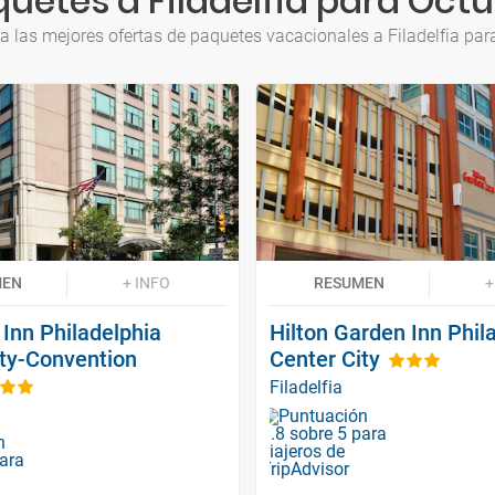
uetes a Filadelfia para Oct
a las mejores ofertas de paquetes vacacionales a Filadelfia par
MEN
+ INFO
RESUMEN
+
Inn Philadelphia
Hilton Garden Inn Phil
ity-Convention
Center City
Filadelfia