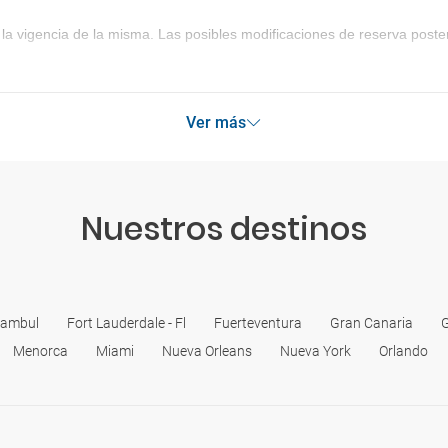
la vigencia de la misma. Las posibles modificaciones de reserva post
Ver más
Nuestros destinos
tambul
Fort Lauderdale - Fl
Fuerteventura
Gran Canaria
G
Menorca
Miami
Nueva Orleans
Nueva York
Orlando