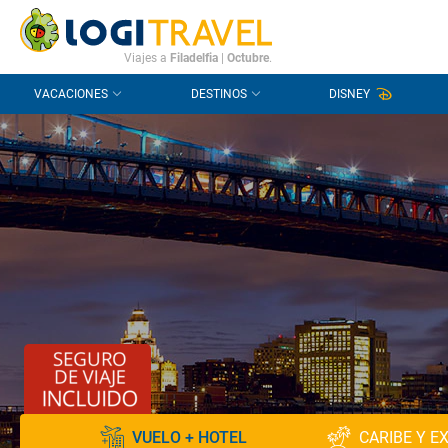
CONTACTO
PREGUNTAS FRECUENTES
Viajes a
Filadelfia
|
Octubre
.
VACACIONES
DESTINOS
DISNEY
VUELO + HOTEL
CARIBE Y E