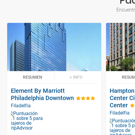
Paq
Encuentr
RESUMEN
+ INFO
RESU
Element By Marriott
Hampton 
Philadelphia Downtown
Center C
Center
Filadelfia
Filadelfia