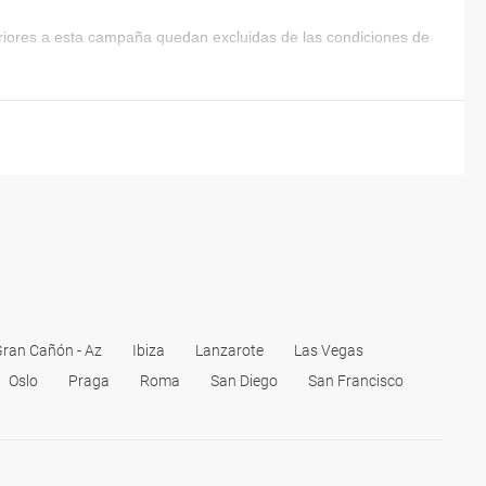
eriores a esta campaña quedan excluidas de las condiciones de
ran Cañón - Az
Ibiza
Lanzarote
Las Vegas
Oslo
Praga
Roma
San Diego
San Francisco