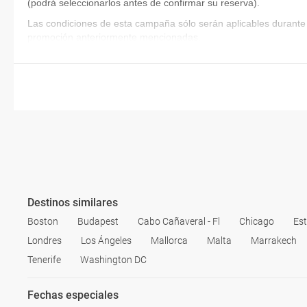
(podrá seleccionarlos antes de confirmar su reserva)
.
Las condiciones de esta campaña sólo serán aplicables durante 
promoción anteriormente mencionadas.
Destinos similares
Boston
Budapest
Cabo Cañaveral - Fl
Chicago
Es
Londres
Los Ángeles
Mallorca
Malta
Marrakech
Tenerife
Washington DC
Fechas especiales