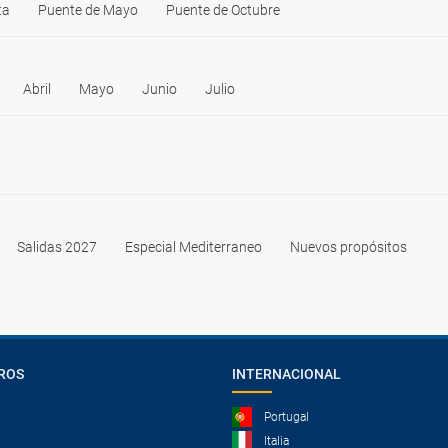
ta
Puente de Mayo
Puente de Octubre
Abril
Mayo
Junio
Julio
Salidas 2027
Especial Mediterraneo
Nuevos propósitos
ROS
INTERNACIONAL
Portugal
Italia