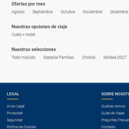
Ofertas por mes
Agosto
Septiembre
Octubre
Noviembre
Diciembre
Nuestras opciones de viaje
Vuelo + Hotel
Nuestras selecciones
Todo Incluido
Especial Familias
Chollos
Salidas 2027
LEGAL
SOBRE NOSOT
Aviso Legal
Quiénes somos
Privacidad
Guías de Viajes
Seguridad
Preguntas Frecue
Política de Cookies
Contacto