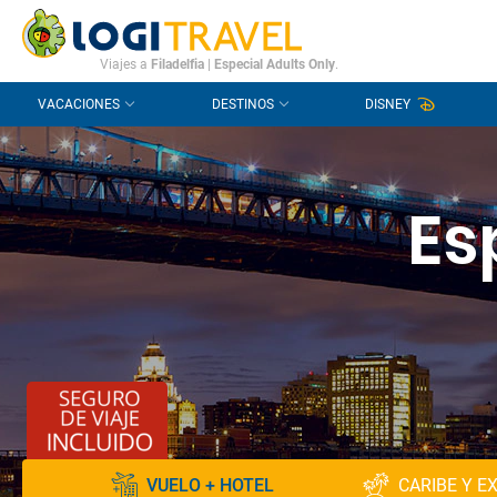
CONTACTO
PREGUNTAS FRECUENTES
Viajes a
Filadelfia
|
Especial Adults Only
.
VACACIONES
DESTINOS
DISNEY
Es
VUELO + HOTEL
CARIBE Y E