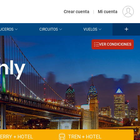
€
Origen
MADRID (MAD)
ES
EUR
Crear cuenta
|
Mi cuenta
UCEROS
CIRCUITOS
VUELOS
VER CONDICIONES
nly
ERRY + HOTEL
TREN + HOTEL