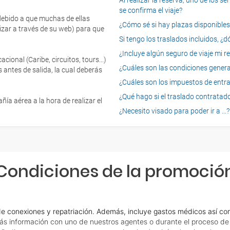
Al realizar la reserva, uno de los 
se confirma el viaje?
 debido a que muchas de ellas
¿Cómo sé si hay plazas disponibles e
izar a través de su web) para que
Si tengo los traslados incluidos, ¿
¿Incluye algún seguro de viaje mi r
onal (Caribe, circuitos, tours...)
¿Cuáles son las condiciones general
 antes de salida, la cual deberás
¿Cuáles son los impuestos de entrad
¿Qué hago si el traslado contratado
ía aérea a la hora de realizar el
¿Necesito visado para poder ir a ...?
Condiciones de la promoció
e conexiones y repatriación. Además, incluye gastos médicos así com
ás información con uno de nuestros agentes o durante el proceso de r