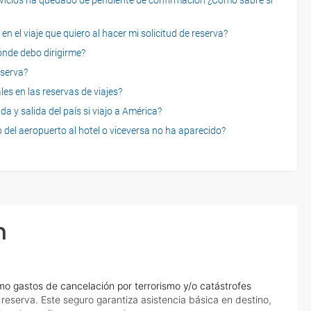
servicios ha quedado de pendiente de confirmación ¿Cómo sabré si
n el viaje que quiero al hacer mi solicitud de reserva?
dónde debo dirigirme?
eserva?
es en las reservas de viajes?
a y salida del país si viajo a América?
 del aeropuerto al hotel o viceversa no ha aparecido?
n
o gastos de cancelación por terrorismo y/o catástrofes
eserva. Este seguro garantiza asistencia básica en destino,