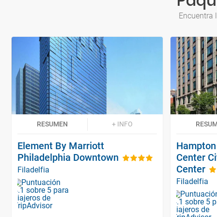
Paque
Encuentra l
RESUMEN
+ INFO
RESU
Element By Marriott
Hampton 
Philadelphia Downtown
Center C
Center
Filadelfia
Filadelfia