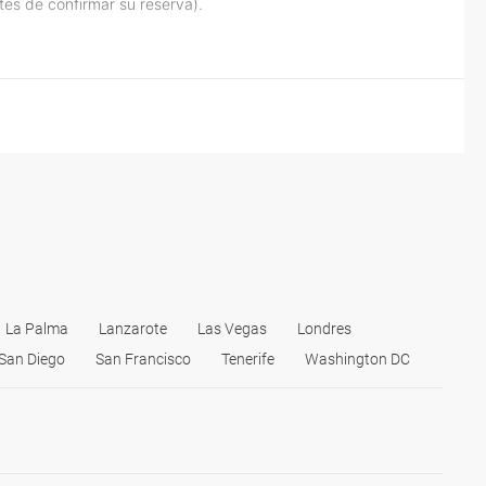
tes de confirmar su reserva).
La Palma
Lanzarote
Las Vegas
Londres
San Diego
San Francisco
Tenerife
Washington DC