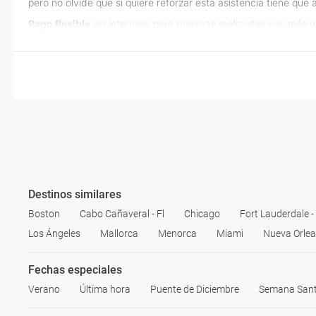
pero no olvide que si quiere reforzar esta asistencia tiene qu
Pago flexible
sin intereses para reservas realizadas con más d
Destinos similares
Boston
Cabo Cañaveral - Fl
Chicago
Fort Lauderdale - 
Los Ángeles
Mallorca
Menorca
Miami
Nueva Orle
Fechas especiales
Verano
Última hora
Puente de Diciembre
Semana San