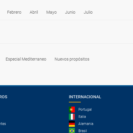
Febrero
Abril
Mayo
Junio
Julio
Especial Mediterraneo
Nuevos propósitos
ROS
INTERNACIONAL
Portugal
Italia
ntes
Alemania
Brasil