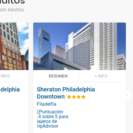
dultos
Solo Adultos
 INFO
RESUMEN
+ INFO
adelphia
Sheraton Philadelphia
Downtown
Filadelfia