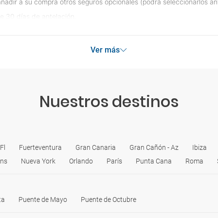
e añadir a su compra otros seguros opcionales (podrá seleccionarlos an
e 30 días de antelación.
Ver más
Nuestros destinos
Fl
Fuerteventura
Gran Canaria
Gran Cañón - Az
Ibiza
ans
Nueva York
Orlando
París
Punta Cana
Roma
ta
Puente de Mayo
Puente de Octubre