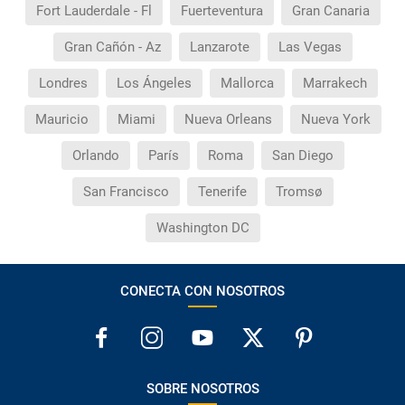
Fort Lauderdale - Fl
Fuerteventura
Gran Canaria
Gran Cañón - Az
Lanzarote
Las Vegas
Londres
Los Ángeles
Mallorca
Marrakech
Mauricio
Miami
Nueva Orleans
Nueva York
Orlando
París
Roma
San Diego
San Francisco
Tenerife
Tromsø
Washington DC
CONECTA CON NOSOTROS
SOBRE NOSOTROS