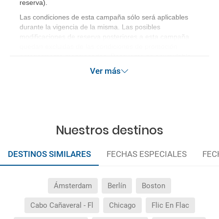
reserva)
.
Las condiciones de esta campaña sólo será aplicables
durante la vigencia de la misma. Las posibles
modificaciones de reserva posteriores a esta campaña
quedan excluidas de las condiciones de promoción
anteriormente mencionadas. Descuento no acumulable.
Ver más
Nuestros destinos
DESTINOS SIMILARES
FECHAS ESPECIALES
FEC
Ámsterdam
Berlín
Boston
Cabo Cañaveral - Fl
Chicago
Flic En Flac