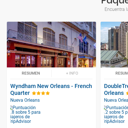
Paque
Encuentra l
RESUMEN
+ INFO
RESU
Wyndham New Orleans - French
DoubleTr
Quarter
Orleans
Nueva Orleans
Nueva Orle