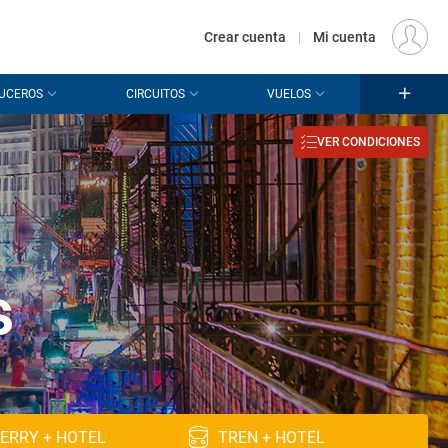
€
Origen
MADRID (MAD)
ES
EUR
Crear cuenta
|
Mi cuenta
UCEROS
CIRCUITOS
VUELOS
VER CONDICIONES
e
s
ERRY + HOTEL
TREN + HOTEL