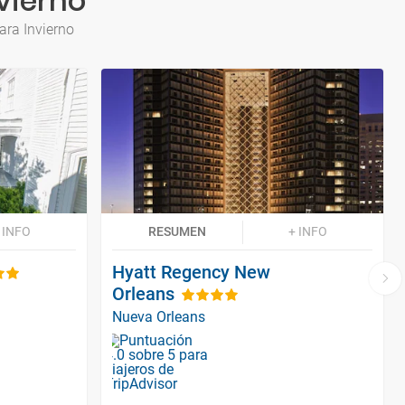
vierno
ara Invierno
 INFO
RESUMEN
+ INFO
Hyatt Regency New
Orleans
Nueva Orleans