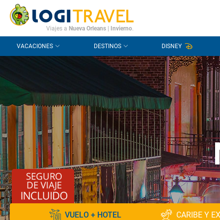
CONTACTO
PREGUNTAS FRECUENTES
Viajes a
Nueva Orleans
|
Invierno
.
VACACIONES
DESTINOS
DISNEY
VUELO + HOTEL
CARIBE Y E