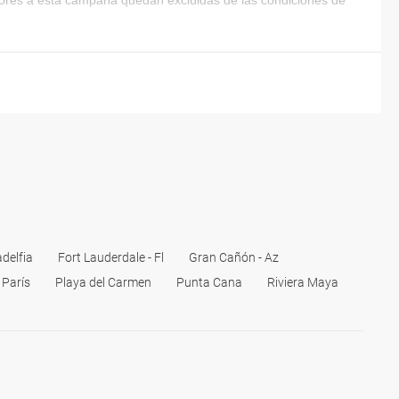
riores a esta campaña quedan excluidas de las condiciones de
adelfia
Fort Lauderdale - Fl
Gran Cañón - Az
París
Playa del Carmen
Punta Cana
Riviera Maya