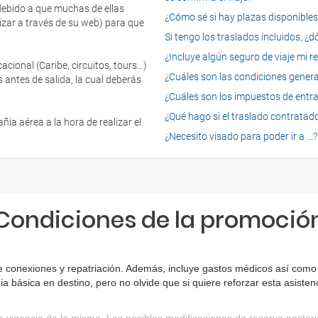
 debido a que muchas de ellas
¿Cómo sé si hay plazas disponibles e
izar a través de su web) para que
Si tengo los traslados incluidos, ¿
¿Incluye algún seguro de viaje mi r
onal (Caribe, circuitos, tours...)
¿Cuáles son las condiciones general
 antes de salida, la cual deberás
¿Cuáles son los impuestos de entrad
¿Qué hago si el traslado contratado
ía aérea a la hora de realizar el
¿Necesito visado para poder ir a ...?
Condiciones de la promoció
e conexiones y repatriación. Además, incluye gastos médicos así como g
ia básica en destino, pero no olvide que si quiere reforzar esta asiste