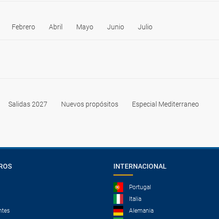
Febrero
Abril
Mayo
Junio
Julio
Salidas 2027
Nuevos propósitos
Especial Mediterraneo
ROS
INTERNACIONAL
Portugal
Italia
ntes
Alemania