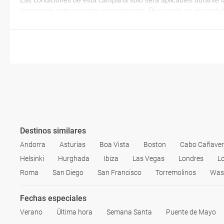
Las condiciones de esta campaña sólo será aplicables durante l
promoción anteriormente mencionadas. Descuento no acumulab
Destinos similares
Andorra
Asturias
Boa Vista
Boston
Cabo Cañavera
Helsinki
Hurghada
Ibiza
Las Vegas
Londres
L
Roma
San Diego
San Francisco
Torremolinos
Was
Fechas especiales
Verano
Última hora
Semana Santa
Puente de Mayo