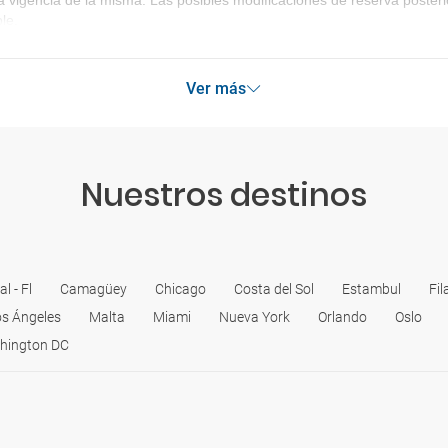
a vigencia de la misma. Las posibles modificaciones de reserva poste
le.
Ver más
Nuestros destinos
l - Fl
Camagüey
Chicago
Costa del Sol
Estambul
Fil
os Ángeles
Malta
Miami
Nueva York
Orlando
Oslo
hington DC