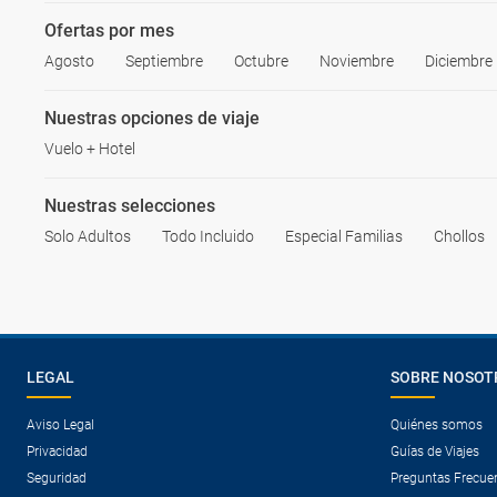
Ofertas por mes
Agosto
Septiembre
Octubre
Noviembre
Diciembre
Nuestras opciones de viaje
Vuelo + Hotel
Nuestras selecciones
Solo Adultos
Todo Incluido
Especial Familias
Chollos
LEGAL
SOBRE NOSOT
Aviso Legal
Quiénes somos
Privacidad
Guías de Viajes
Seguridad
Preguntas Frecue