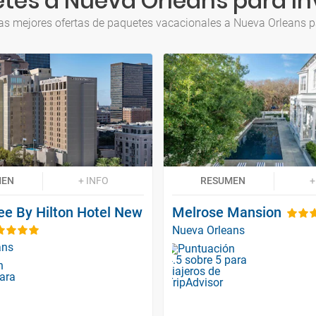
tes a Nueva Orleans para In
as mejores ofertas de paquetes vacacionales a Nueva Orleans p
MEN
+ INFO
RESUMEN
+
ee By Hilton Hotel New
Melrose Mansion
Nueva Orleans
ans