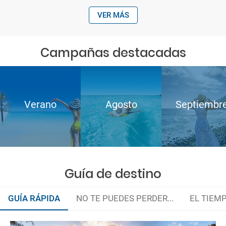
VER MÁS
Campañas destacadas
Verano
Agosto
Septiembr
Guía de destino
GUÍA RÁPIDA
NO TE PUEDES PERDER...
EL TIEM
Organiza tu viaje