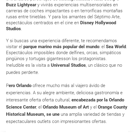
Buzz Lightyear
y vivirás experiencias multisensoriales en
generar una anulación o modificación del viaje?
carreras de coches impactantes o en terroríficas montañas
rusas entre tinieblas. Y para los amantes del Séptimo Arte,
¿Qué caducidad debe tener mi pasaporte para ir
espectáculos centrados en el cine en
Disney Hollywood
a...?
Studios
.
Y si buscas una experiencia diferente, te recomendamos
¿Con cuánta antelación tengo que estar en el
visitar el
parque marino más popular del mundo
: el
Sea World
.
aeropuerto?
Espectáculos imposibles donde delfines, orcas, simpáticos
pingüinos y tortugas gigantesson los protagonistas.
RESERVAR ¿Cómo puedo reservar un viaje de
Ineludible es la visita a
Universal Studios
, un clásico que no
paquete vacacional en la página web?
puedes perderte.
P
ero
Orlando
ofrece mucho más al viajero ávido de
Al realizar la reserva, uno de los servicios ha
experiencias. A su alegre ambiente, deliciosa gastronomía e
quedado de pendiente de confirmación ¿Cómo
interesante oferta oferta cultural,
encabezada por la
Orlando
sabré si se confirma el viaje?
Science Center
, el
Orlando Museum of Art
y el
Orange County
Historical Museum, se une
una amplia variedad de tiendas y
¿Cómo sé si hay plazas disponibles en el viaje que
espectaculares outlets con impresionantes ofertas.
quiero al hacer mi solicitud de reserva?