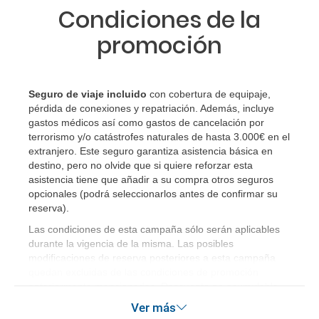
Si tengo los traslados incluidos, ¿dónde debo
Condiciones de la
dirigirme?
promoción
¿Incluye algún seguro de viaje mi reserva?
¿Cuáles son las condiciones generales en las
Seguro de viaje incluido
con cobertura de equipaje,
pérdida de conexiones y repatriación. Además, incluye
reservas de viajes?
gastos médicos así como gastos de cancelación por
terrorismo y/o catástrofes naturales de hasta 3.000€ en el
¿Cuáles son los impuestos de entrada y salida del
extranjero. Este seguro garantiza asistencia básica en
país si viajo a América?
destino, pero no olvide que si quiere reforzar esta
asistencia tiene que añadir a su compra otros seguros
opcionales (podrá seleccionarlos antes de confirmar su
¿Qué hago si el traslado contratado del aeropuerto
reserva).
al hotel o viceversa no ha aparecido?
Las condiciones de esta campaña sólo serán aplicables
durante la vigencia de la misma. Las posibles
¿Necesito visado para poder ir a ...?
modificaciones de reserva posteriores a esta campaña
quedan excluidas de las condiciones de promoción
¿Por qué me sale el precio de un niño igual que el
anteriormente mencionadas. Descuento no acumulable.
precio de un adulto?
Ver más