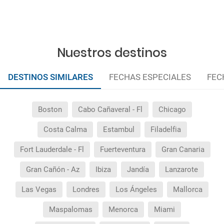
¿Cuántas veces debo imprimir el bono de los
traslados?
Nuestros destinos
DESTINOS SIMILARES
FECHAS ESPECIALES
FEC
Boston
Cabo Cañaveral - Fl
Chicago
Costa Calma
Estambul
Filadelfia
Fort Lauderdale - Fl
Fuerteventura
Gran Canaria
Gran Cañón - Az
Ibiza
Jandía
Lanzarote
Las Vegas
Londres
Los Ángeles
Mallorca
Maspalomas
Menorca
Miami