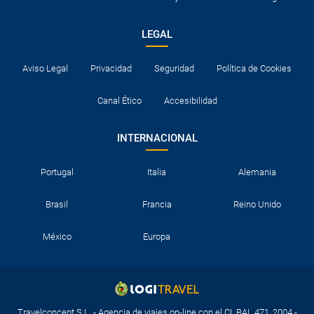
LEGAL
Aviso Legal
Privacidad
Seguridad
Política de Cookies
Canal Ético
Accesibilidad
INTERNACIONAL
Portugal
Italia
Alemania
Brasil
Francia
Reino Unido
México
Europa
Travelconcept S.L. - Agencia de viajes on-line con el CI. BAL 471, 2004 -