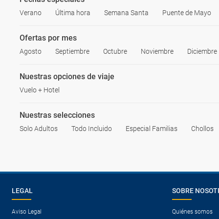
Verano
Última hora
Semana Santa
Puente de Mayo
Ofertas por mes
Agosto
Septiembre
Octubre
Noviembre
Diciembre
Nuestras opciones de viaje
Vuelo + Hotel
Nuestras selecciones
Solo Adultos
Todo Incluido
Especial Familias
Chollos
LEGAL
SOBRE NOSOT
Aviso Legal
Quiénes somos