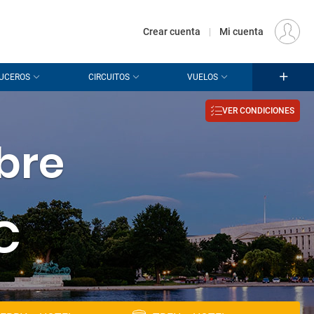
€
Origen
MADRID (MAD)
ES
EUR
Crear cuenta
|
Mi cuenta
UCEROS
CIRCUITOS
VUELOS
VER CONDICIONES
bre
C