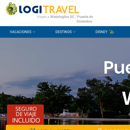
CONTACTO
PREGUNTAS FRECUENTES
Viajes a
Washington DC
|
Puente de
Diciembre
.
VACACIONES
DESTINOS
DISNEY
Pu