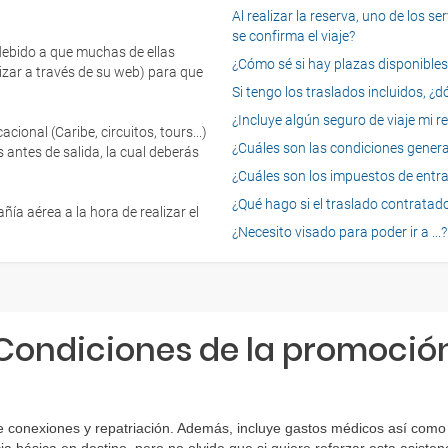
Al realizar la reserva, uno de los 
se confirma el viaje?
 debido a que muchas de ellas
¿Cómo sé si hay plazas disponibles e
izar a través de su web) para que
Si tengo los traslados incluidos, ¿
¿Incluye algún seguro de viaje mi r
onal (Caribe, circuitos, tours...)
¿Cuáles son las condiciones general
 antes de salida, la cual deberás
¿Cuáles son los impuestos de entrad
¿Qué hago si el traslado contratado
ía aérea a la hora de realizar el
¿Necesito visado para poder ir a ...?
Condiciones de la promoció
e conexiones y repatriación. Además, incluye gastos médicos así como 