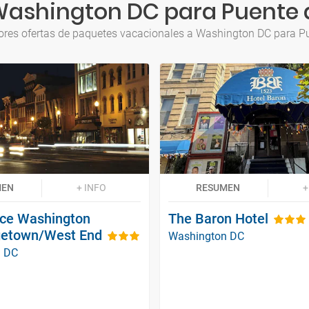
Washington DC para Puente 
ores ofertas de paquetes vacacionales a Washington DC para P
MEN
+ INFO
RESUMEN
+
ace Washington
The Baron Hotel
getown/West End
Washington DC
n DC