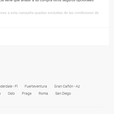
encia tiene que añadir a su compra otros seguros opcionales
riores a esta campaña quedan excluidas de las condiciones de
derdale - Fl
Fuerteventura
Gran Cañón - Az
o
Oslo
Praga
Roma
San Diego