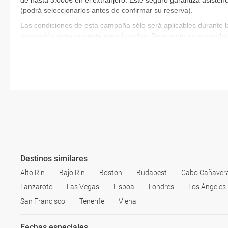
de hasta 3.000€ en el extranjero. Este seguro garantiza asistenc
(podrá seleccionarlos antes de confirmar su reserva)
.
Las condiciones de esta campaña sólo será aplicables durante l
promoción anteriormente mencionadas. Descuento no acumulab
Destinos similares
Alto Rin
Bajo Rin
Boston
Budapest
Cabo Cañaveral
Lanzarote
Las Vegas
Lisboa
Londres
Los Ángeles
San Francisco
Tenerife
Viena
Fechas especiales