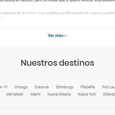
ia básica en destino, pero no olvide que si quiere reforzar esta asist
a vigencia de la misma. Las posibles modificaciones de reserva poste
le.
Ver más
Nuestros destinos
 - Fl
Chicago
Cracovia
Edimburgo
Filadelfia
Fort Lau
Marrakech
Miami
Nueva Orleans
Nueva York
Orland