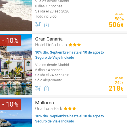
Vuelos desde Madrid
8 días / 7 noches
Salida el 23 sep 2026
desde
Todo incluido
589
€
506
€
Gran Canaria
10
Hotel Doña Luisa
10% dto. Septiembre hasta el 10 de agosto
Seguro de Viaje Incluido
Vuelos desde Madrid
5 días / 4 noches
Salida el 24 sep 2026
desde
Sólo alojamiento
242
€
218
€
Mallorca
10
Ona Luna Park
10% dto. Septiembre hasta el 10 de agosto
Seguro de Viaje Incluido