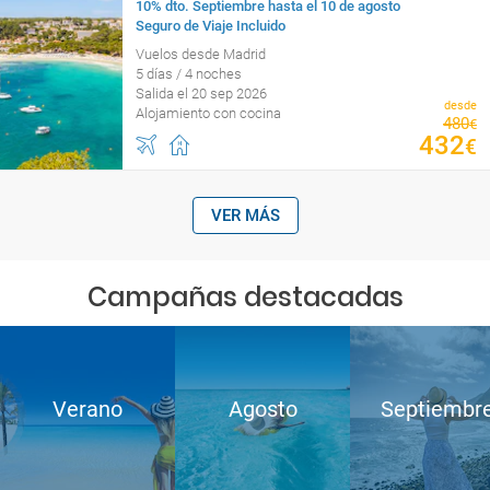
10% dto. Septiembre hasta el 10 de agosto
Seguro de Viaje Incluido
Vuelos desde Madrid
5 días / 4 noches
Salida el 20 sep 2026
desde
Alojamiento con cocina
480
€
432
€
VER MÁS
Campañas destacadas
Verano
Agosto
Septiembr