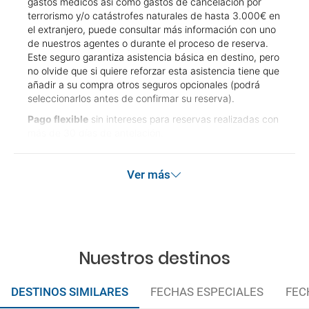
gastos médicos así como gastos de cancelación por
terrorismo y/o catástrofes naturales de hasta 3.000€ en
el extranjero, puede consultar más información con uno
de nuestros agentes o durante el proceso de reserva.
Este seguro garantiza asistencia básica en destino, pero
no olvide que si quiere reforzar esta asistencia tiene que
añadir a su compra otros seguros opcionales (podrá
seleccionarlos antes de confirmar su reserva).
Pago flexible
sin intereses para reservas realizadas con
más de 30 días de antelación.
Ver más
Nuestros destinos
DESTINOS SIMILARES
FECHAS ESPECIALES
FEC