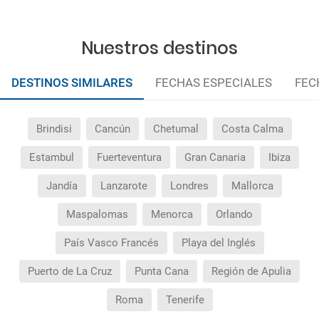
Nuestros destinos
DESTINOS SIMILARES
FECHAS ESPECIALES
FEC
Brindisi
Cancún
Chetumal
Costa Calma
Estambul
Fuerteventura
Gran Canaria
Ibiza
Jandía
Lanzarote
Londres
Mallorca
Maspalomas
Menorca
Orlando
País Vasco Francés
Playa del Inglés
Puerto de La Cruz
Punta Cana
Región de Apulia
Roma
Tenerife