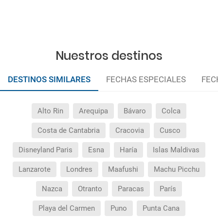
¿Qué hago si el traslado contratado del aeropuerto
al hotel o viceversa no ha aparecido?
¿Necesito visado para poder ir a ...?
Nuestros destinos
¿Por qué me sale el precio de un niño igual que el
precio de un adulto?
DESTINOS SIMILARES
FECHAS ESPECIALES
FEC
¿Cuántas veces debo imprimir el bono de los
Alto Rin
Arequipa
Bávaro
Colca
traslados?
Costa de Cantabria
Cracovia
Cusco
Disneyland Paris
Esna
Haría
Islas Maldivas
Lanzarote
Londres
Maafushi
Machu Picchu
Nazca
Otranto
Paracas
París
Playa del Carmen
Puno
Punta Cana