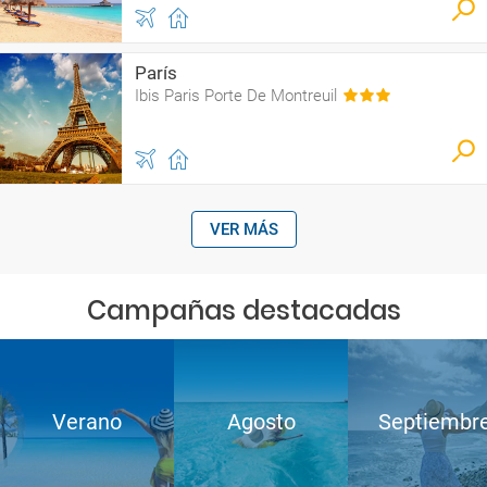
París
Ibis Paris Porte De Montreuil
VER MÁS
Campañas destacadas
Verano
Agosto
Septiembr