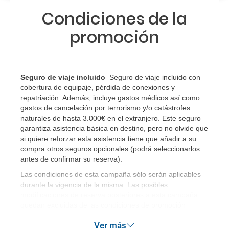
Al realizar la reserva, uno de los servicios ha
Condiciones de la
quedado de pendiente de confirmación ¿Cómo
promoción
sabré si se confirma el viaje?
¿Cómo sé si hay plazas disponibles en el viaje que
quiero al hacer mi solicitud de reserva?
Seguro de viaje incluido
Seguro de viaje incluido con
cobertura de equipaje, pérdida de conexiones y
Si tengo los traslados incluidos, ¿dónde debo
repatriación. Además, incluye gastos médicos así como
gastos de cancelación por terrorismo y/o catástrofes
dirigirme?
naturales de hasta 3.000€ en el extranjero. Este seguro
garantiza asistencia básica en destino, pero no olvide que
¿Incluye algún seguro de viaje mi reserva?
si quiere reforzar esta asistencia tiene que añadir a su
compra otros seguros opcionales (podrá seleccionarlos
¿Cuáles son las condiciones generales en las
antes de confirmar su reserva)
.
reservas de viajes?
Las condiciones de esta campaña sólo serán aplicables
durante la vigencia de la misma. Las posibles
modificaciones de reserva posteriores a esta campaña
¿Cuáles son los impuestos de entrada y salida del
quedan excluidas de las condiciones de promoción
país si viajo a América?
anteriormente mencionadas.
Ver más