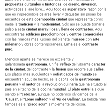
vacacional (Caribe, circuitos, tours...) te enviaremos la documentación
propuestas
culturales
e
históricas
, de
diseño
,
diversión
,
de tu reserva alrededor de 10 días antes de salida, la cual deberás
actividades al aire libre... Aquí todo es
superlativo
, razón por la
imprimir y llevar contigo en el viaje.
que es imprecindible dejarse llevar y degustar sin prisas los
Esta documentación te será requerida en el mostrador de la compañía
encantos de esta
cosmopolita ciudad
que representa como
aérea a la hora de realizar el check-in el día de la salida.
nadie la
tradición
y la
modernidad
. Sólo así se puede tomar el
pulso a esta
ciudad
maravillosa
y
llena de contrastes
. Aquí
encontrarás
edificios precolombinos
y
centros comerciales
MODIFICACIÓN ó CANCELACIÓN ¿Puedo anular o
con las marcas más lujosas del planeta,
museos
con
arte
modificar una reserva del viaje? ¿Qué gastos puede
milenario
y obras contemporáneas.
Lima
es el
contraste
puro
.
generar una anulación o modificación del viaje?
Mención aparte se merece su excelente y
¿Qué caducidad debe tener mi pasaporte para ir
galardonada
gastronomía
. Un fiel
reflejo
del vibrante
carácter
a...?
de la ciudad
, del contraste y la
fusión
que recorre sus
calles
.
Los platos más suculentos y
sofisticados del mundo
se
encuentran aquí; de hecho, es la capital de la
gastronomía
¿Con cuánta antelación tengo que estar en el
peruana
y el
motor
de la
revolución culinaria
que ha situado al
aeropuerto?
país en el techo de la
cocina mundial
. El
plato estrella
siguie
siendo el
"cebiche
"
, aunque no podemos olvidarnos de la
RESERVAR ¿Cómo puedo reservar un viaje de
"
Causa
",
el
"Lomo saltado"
y el
"Ají de Gallina"
. La bebida más
famosa es el "
pisco sour"
, simplemente deliciosa.
paquete vacacional en la página web?